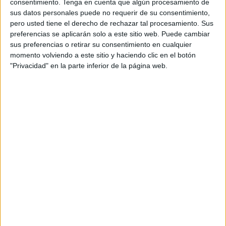
consentimiento.
Tenga en cuenta que algún procesamiento de
empleados la posibilidad de organizar reuniones
sus datos personales puede no requerir de su consentimiento,
con clientes o socios para poder seguir
pero usted tiene el derecho de rechazar tal procesamiento. Sus
expandiendo el negocio.
preferencias se aplicarán solo a este sitio web. Puede cambiar
sus preferencias o retirar su consentimiento en cualquier
La multinacional espera triplicar el número de
momento volviendo a este sitio y haciendo clic en el botón
"Privacidad" en la parte inferior de la página web.
empleados en este año en nuestro país y cuenta
con el apoyo de otros tantos empleados
trabajando desde la sede central en Alemania
para el mercado español. Según apuntan desde la
propia empresa, su objetivo a corto plazo es
seguir reforzando el equipo para convertirse en
el socio número uno de impresión para
profesionales.
“Para Flyeralarm el mercado español es uno de
los mercados prioritarios. Ya somos una de las
mayores empresas de impresión de Europa, pero
en España estamos solo al principio de nuestro
viaje. Ya disponemos de todos los servicios