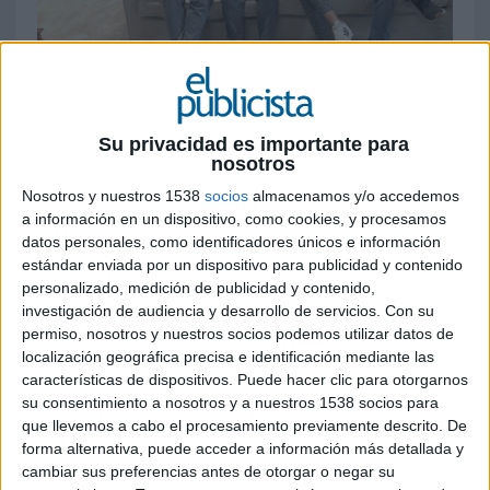
5 DE NOVIEMBRE DE 2019
Ha abierto nuevas oficinas en Madrid y
Barcelona
Su privacidad es importante para
nosotros
Flyeralarm, una de las mayores imprentas online
Nosotros y nuestros 1538
socios
almacenamos y/o accedemos
de Europa, con 20 años de experiencia en la
a información en un dispositivo, como cookies, y procesamos
prestación de servicios y soluciones de impresión
datos personales, como identificadores únicos e información
digital, sigue afianzando su crecimiento en
estándar enviada por un dispositivo para publicidad y contenido
España al multiplicar por diez su inversión con
personalizado, medición de publicidad y contenido,
investigación de audiencia y desarrollo de servicios.
Con su
respecto al año pasado, según ha confirmado la
permiso, nosotros y nuestros socios podemos utilizar datos de
empresa.
localización geográfica precisa e identificación mediante las
características de dispositivos. Puede hacer clic para otorgarnos
Esto ha permitido a la compañía, entre otras
su consentimiento a nosotros y a nuestros 1538 socios para
cosas, abrir recientemente nuevas oficinas en
que llevemos a cabo el procesamiento previamente descrito. De
Madrid y Barcelona. La empresa ha ubicado sus
forma alternativa, puede acceder a información más detallada y
centros de operación en espacios Utopicus –
cambiar sus preferencias antes de otorgar o negar su
centros de trabajo conjunto – que facilitan a los