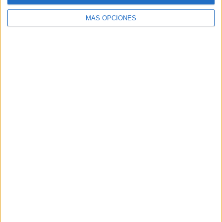
MÁS OPCIONES
ARTÍCULOS ALEATORIOS
05/08/2026
Beon Worldwide lanza Raíz
Urbana para transformar el