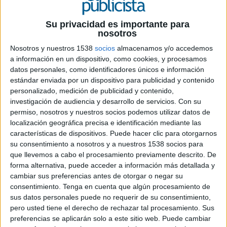
29 DE ENERO DE 2021
Su privacidad es importante para
nosotros
El reconocido profesional a nivel global
Nosotros y nuestros 1538
socios
almacenamos y/o accedemos
pasa a formar parte del equipo de
a información en un dispositivo, como cookies, y procesamos
realizaciones de la productora
datos personales, como identificadores únicos e información
estándar enviada por un dispositivo para publicidad y contenido
Con su reciente incorporación a
Fight Films
,
personalizado, medición de publicidad y contenido,
Romanella amplía su expansión global, de la
investigación de audiencia y desarrollo de servicios.
Con su
mano de la red de oficinas propias de Fight Films:
permiso, nosotros y nuestros socios podemos utilizar datos de
Madrid, Uruguay y México. Martin es un
localización geográfica precisa e identificación mediante las
realizador muy reconocido a nivel global, es un
características de dispositivos. Puede hacer clic para otorgarnos
director multifacético y tanto en publicidad
su consentimiento a nosotros y a nuestros 1538 socios para
como en cine trabaja con todo tipo de escenarios.
que llevemos a cabo el procesamiento previamente descrito. De
Se destaca por sus films épicos y grandilocuentes.
forma alternativa, puede acceder a información más detallada y
Su estilo cinematográfico es distintivo y con gran
cambiar sus preferencias antes de otorgar o negar su
consentimiento.
Tenga en cuenta que algún procesamiento de
carga estética influenciado por su experiencia en
sus datos personales puede no requerir de su consentimiento,
el mundo de la fotografía logra piezas
pero usted tiene el derecho de rechazar tal procesamiento. Sus
memorables y de alto impacto visual.
preferencias se aplicarán solo a este sitio web. Puede cambiar