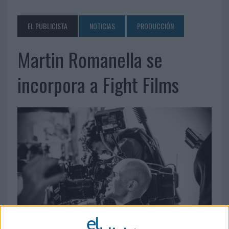
EL PUBLICISTA
NOTICIAS
PRODUCCIÓN
Martin Romanella se
incorpora a Fight Films