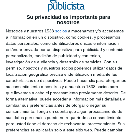
campaña internacional que convierte la
tensión y la emoción del fútbol en el eje
narrativo de la marca
. La acción, articulada en
Su privacidad es importante para
torno a una pieza audiovisual de 90 segundos,
nosotros
busca capturar la intensidad que define al mayor
Nosotros y nuestros 1538
socios
almacenamos y/o accedemos
evento deportivo del mundo, conectando el
a información en un dispositivo, como cookies, y procesamos
rendimiento en el terreno de juego con la
datos personales, como identificadores únicos e información
vivencia emocional de los aficionados.
estándar enviada por un dispositivo para publicidad y contenido
personalizado, medición de publicidad y contenido,
Y para sacar adelante este contenido la marca
investigación de audiencia y desarrollo de servicios.
Con su
internacional de Unilever se ha apoyado en el
permiso, nosotros y nuestros socios podemos utilizar datos de
talento y creatividad española. Si la idea es obra
localización geográfica precisa e identificación mediante las
características de dispositivos. Puede hacer clic para otorgarnos
de la agencia Lola, la producción del filme ha
su consentimiento a nosotros y a nuestros 1538 socios para
corrido a cargo de la productora española
que llevemos a cabo el procesamiento previamente descrito. De
Contrario
. La firma, fruto de la fusión entre Blur
forma alternativa, puede acceder a información más detallada y
y Smile a finales de 2025 y lanzada oficialmente
cambiar sus preferencias antes de otorgar o negar su
en enero de este mismo año, ha realizado el
consentimiento.
Tenga en cuenta que algún procesamiento de
trabajo en colaboración con la productora MJZ y
sus datos personales puede no requerir de su consentimiento,
amparada en el service global de 24/7.
pero usted tiene el derecho de rechazar tal procesamiento. Sus
preferencias se aplicarán solo a este sitio web. Puede cambiar