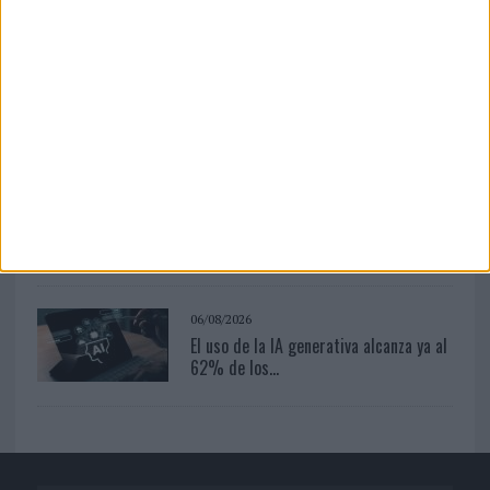
2026 pondrá a prueba ...
07/08/2026
Cuando se apague el Sol, el eclipse de
2026 pondrá a prueba ...
07/08/2026
El verano pone a prueba la estrategia
digital de las marcas
06/08/2026
El uso de la IA generativa alcanza ya al
62% de los...