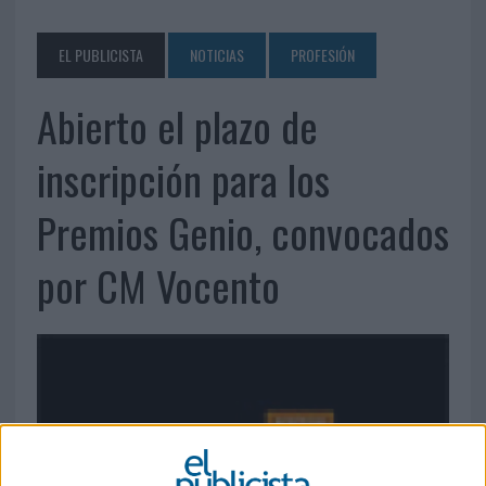
EL PUBLICISTA
NOTICIAS
PROFESIÓN
Abierto el plazo de
inscripción para los
Premios Genio, convocados
por CM Vocento