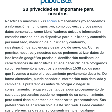
Su privacidad es importante para
nosotros
Nosotros y nuestros 1538
socios
almacenamos y/o accedemos
a información en un dispositivo, como cookies, y procesamos
16 DE ABRIL DE 2007
datos personales, como identificadores únicos e información
estándar enviada por un dispositivo para publicidad y contenido
CM Vocento ha convocado los “Premios Genio al
personalizado, medición de publicidad y contenido,
Mejor Uso Creativo de los Medios”. Con estos
investigación de audiencia y desarrollo de servicios.
Con su
galardones la compañía pretende reconocer la
permiso, nosotros y nuestros socios podemos utilizar datos de
localización geográfica precisa e identificación mediante las
labor de anunciantes, agencias de publicidad y
características de dispositivos. Puede hacer clic para otorgarnos
agencias de medios en la creación y utilización de
su consentimiento a nosotros y a nuestros 1538 socios para
nuevos formatos publicitarios y en la creatividad
que llevemos a cabo el procesamiento previamente descrito. De
aplicada a formatos ya conocidos.
forma alternativa, puede acceder a información más detallada y
Esta iniciativa busca que estos galardones sirvan
cambiar sus preferencias antes de otorgar o negar su
de plataforma de exhibición y reconocimiento
consentimiento.
Tenga en cuenta que algún procesamiento de
público a las mejores campañas publicitarias que
sus datos personales puede no requerir de su consentimiento,
hayan sido realmente innovadoras en la
pero usted tiene el derecho de rechazar tal procesamiento. Sus
utilización de los medios y en el uso de la
preferencias se aplicarán solo a este sitio web. Puede cambiar
creatividad aplicada a formatos convencionales.
sus preferencias o retirar su consentimiento en cualquier