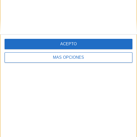
ARTÍCULOS ALEATORIOS
ACEPTO
MÁS OPCIONES
03/08/2026
KFC convierte los Uber en un
homenaje al universo de 'Los
Simpson'