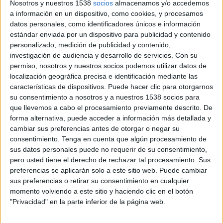
Nosotros y nuestros 1538
socios
almacenamos y/o accedemos
últimas tendencias en comunicación online.
a información en un dispositivo, como cookies, y procesamos
ADECEC,
la Asociación que reúne a las empresas
datos personales, como identificadores únicos e información
consultoras en Relaciones Públicas y
estándar enviada por un dispositivo para publicidad y contenido
Comunicación de España, ha creado el primer
personalizado, medición de publicidad y contenido,
programa de comunicación digital con un
investigación de audiencia y desarrollo de servicios.
Con su
enfoque “100% PR”. La Digital PR Academy está
permiso, nosotros y nuestros socios podemos utilizar datos de
formada por un ciclo de siete sesiones que tiene
localización geográfica precisa e identificación mediante las
como objetivo formar a consultores y
características de dispositivos. Puede hacer clic para otorgarnos
su consentimiento a nosotros y a nuestros 1538 socios para
especialistas en comunicación en las últimas
que llevemos a cabo el procesamiento previamente descrito. De
tendencias del ámbito digital. Los nuevos tiempos
forma alternativa, puede acceder a información más detallada y
requieren nuevos perfiles para los que resulta
cambiar sus preferencias antes de otorgar o negar su
imprescindible el dominio de los social media.
consentimiento.
Tenga en cuenta que algún procesamiento de
Tener un criterio a la hora de tomar decisiones
sus datos personales puede no requerir de su consentimiento,
sobre la gestión de influencers, la reputación
pero usted tiene el derecho de rechazar tal procesamiento. Sus
online, los KPIs de medición o las inversiones en
preferencias se aplicarán solo a este sitio web. Puede cambiar
herramientas de monitorización, se ha hecho
sus preferencias o retirar su consentimiento en cualquier
indispensable para los especialistas de la
momento volviendo a este sitio y haciendo clic en el botón
comunicación.
"Privacidad" en la parte inferior de la página web.
La Digital PR Academy de ADECEC está diseñada