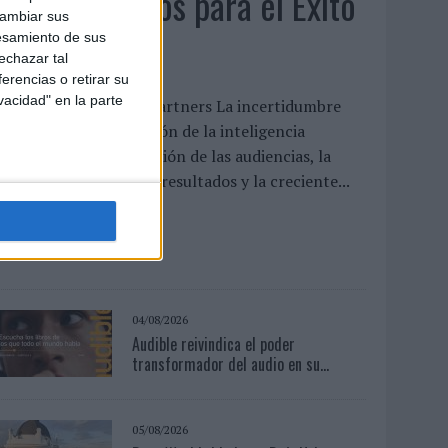
Anuario Socios para el Éxito
cambiar sus
2026
esamiento de sus
echazar tal
erencias o retirar su
vacidad" en la parte
l nuevo mapa de los partners La incertidumbre
conómica, la aceleración de la inteligencia
rtificial, la fragmentación de las audiencias, la
resión por demostrar resultados y la creciente...
LEER MÁS
04/08/2026
Audible reivindica el poder
transformador del audio en su...
05/08/2026