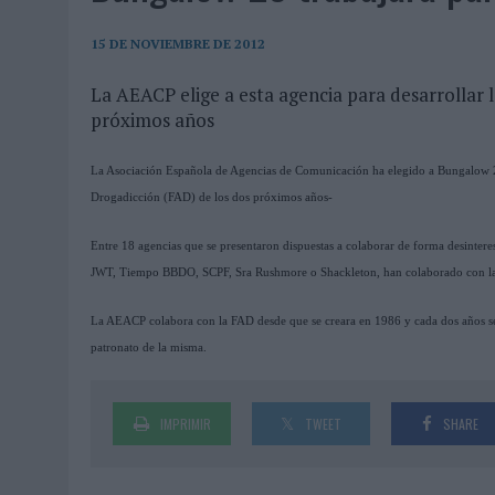
06/08/2026
|
LA IA ESTÁ SUBIENDO EL LISTÓN DE LA CREATIVIDAD
05/08/2026
|
BEON WORLDWIDE LANZA RAÍZ URBANA PARA TRANSFOR
15 DE NOVIEMBRE DE 2012
05/08/2026
|
FABRA COMUNICACIÓN INCORPORA A CASONÁ Y ASUME 
La AEACP elige a esta agencia para desarrollar 
próximos años
05/08/2026
|
LOPESAN HOTELS & RESORTS ACERCA EL PARAÍSO CAN
05/08/2026
|
LUIS ARQUILLOS (BURGO DE ARIAS): “LA CONSTRUCCIÓ
La Asociación Española de Agencias de Comunicación ha elegido a Bungalow 25
MONEDA”
Drogadicción (FAD) de los dos próximos años-
04/08/2026
|
‘EL PARAÍSO MÁS CERCA’, DE 22GRADOS PARA LOPESA
Entre 18 agencias que se presentaron dispuestas a colaborar de forma desinter
04/08/2026
|
‘LA ÚNICA CERVEZA DEL MUNDO QUE SE DISFRUTA DOS 
JWT, Tiempo BBDO, SCPF, Sra Rushmore o Shackleton, han colaborado con la
04/08/2026
|
‘EL FÚTBOL SIN LAS PERSONAS’, DE DENTSU CREATIVE
La AEACP colabora con la FAD desde que se creara en 1986 y cada dos años sel
04/08/2026
|
CAPAZ, LA CERVEZA QUE CONVIERTE CADA BOTELLA EN
patronato de la misma.
04/08/2026
|
BABARIA Y MAXIBON SON ‘EL MATCH PERFECTO DEL VE
04/08/2026
|
AUDIBLE REIVINDICA EL PODER TRANSFORMADOR DEL A
IMPRIMIR
TWEET
SHARE
03/08/2026
|
‘VUELVE EL FÚTBOL. VUELVE A SOÑAR’, DE VML PARA MO
03/08/2026
|
MOVISTAR APELA A LA ILUSIÓN DE LAS AFICIONES PARA