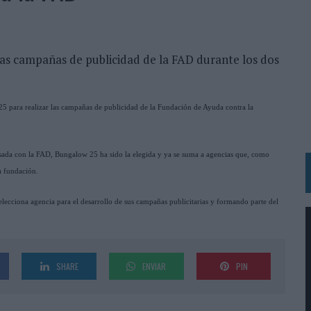
MAR EL PATRIMONIO HISTÓRICO EN ACTIVOS CULTURALES Y ECONÓMICOS
LA GESTIÓN DE SUS RELACIONES CON LOS MEDIOS
las campañas de publicidad de la FAD durante los dos
ARIO EN SU ÚLTIMA CAMPAÑA INTERNACIONAL
N DE MARCA A LARGO PLAZO Y LA MEDICIÓN SON DOS CARAS DE LA MISMA
 para realizar las campañas de publicidad de la Fundación de Ayuda contra la
N HOTELS & RESORTS
esada con la FAD, Bungalow 25 ha sido la elegida y ya se suma a agencias que, como
VECES’, DE INUSUALY PARA CERVEZA CAPAZ
 fundación.
 PARA ORANGE
ecciona agencia para el desarrollo de sus campañas publicitarias y formando parte del
 UNA OPORTUNIDAD DE INCLUSIÓN
RANO’
UDIO EN SU NUEVA CAMPAÑA GLOBAL DE MARCA
SHARE
ENVIAR
PIN
VISTAR
 EL REGRESO DEL FÚTBOL