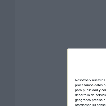
06/08/2026
|
‘LA VUELTA’, DE FENOMENAL PARA MÁLAGA CF
06/08/2026
|
SIETE DE CADA DIEZ EMPRESAS ESPAÑOLAS NO INTEGRA
Nosotros y nuestro
procesamos datos per
para publicidad y co
desarrollo de servici
geográfica precisa e 
otorgarnos su conse