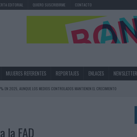
ERTA EDITORIAL
QUIERO SUSCRIBIRME
CONTACTO
MUJERES REFERENTES
REPORTAJES
ENLACES
NEWSLETTE
,6% EN 2025, AUNQUE LOS MEDIOS CONTROLADOS MANTIENEN EL CRECIMIENTO
OS EN VERANO Y SUPERA AL MÓVIL COMO DISPOSITIVO MÁS UTILIZADO
OS ESPAÑOLES
IRECTORA COMERCIAL GLOBAL
a la FAD
BLE INSPIRADA EN CORNETTO, CALIPPO Y SOLERO