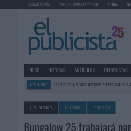
INICIAR SESIÓN
EDICIÓN IMPRESA Y DIGITAL
TIENDA
OF
INICIO
NOTICIAS
ARTÍCULOS
ENTREVISTAS
ACTUALIDAD
06/08/2026
|
EL MERCADO PUBLICITARIO CAE UN 2
06/08/2026
|
LA TELEVISIÓN SIGUE LIDERANDO EL CONSUMO DE MEDI
06/08/2026
|
EL USO DE LA IA GENERATIVA ALCANZA YA AL 62% DE L
EL PUBLICISTA
NOTICIAS
PROFESIÓN
06/08/2026
|
SYSTEM1 NOMBRA A KIMBERLY BASTONI COMO NUEVA D
Bungalow 25 trabajará par
06/08/2026
|
FRIGO Y UNIQLO LANZAN UNA COLECCIÓN PERSONALIZA