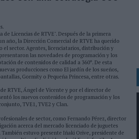
UNQUE LOS MEDIOS CONTROLADOS MANTIENEN EL CRECIMIENTO
OS EN VERANO Y SUPERA AL MÓVIL COMO DISPOSITIVO MÁS UTILIZADO
OS ESPAÑOLES
s.
da de Licencias de RTVE". Después de la primera
IRECTORA COMERCIAL GLOBAL
un año, la Dirección Comercial de RTVE ha querido
BLE INSPIRADA EN CORNETTO, CALIPPO Y SOLERO
el sector. Agentes, licenciatarios, distribución y
e presentaron las novedades de programación y los
tación de contenidos de calidad a 360º. De esta
MAR EL PATRIMONIO HISTÓRICO EN ACTIVOS CULTURALES Y ECONÓMICOS
 nuevas producciones como El jardín de los sueños,
LA GESTIÓN DE SUS RELACIONES CON LOS MEDIOS
antallas, Gormity o Pequeña Princesa, entre otras.
ARIO EN SU ÚLTIMA CAMPAÑA INTERNACIONAL
 de RTVE, Ángel de Vicente y por el director de
N DE MARCA A LARGO PLAZO Y LA MEDICIÓN SON DOS CARAS DE LA MISMA
sentó los nuevos contenidos de programación y los
conjunto, TVE1, TVE2 y Clan.
N HOTELS & RESORTS
rofesionales de sector, como Fernando Pérez, director
igación acerca del mercado licenciado de juguetes
VECES’, DE INUSUALY PARA CERVEZA CAPAZ
. También estuvo presente Iñaki Orive, presidente de
 PARA ORANGE