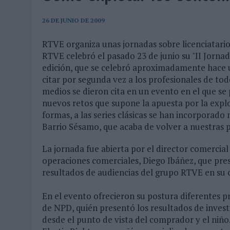
06/08/2026
|
EL MERCADO PUBLICITARIO CAE UN 2,6% EN 2025, A
06/08/2026
|
LA TELEVISIÓN SIGUE LIDERANDO EL CONSUMO DE MEDI
26 DE JUNIO DE 2009
06/08/2026
|
EL USO DE LA IA GENERATIVA ALCANZA YA AL 62% DE L
RTVE organiza unas jornadas sobre licenciatario
RTVE celebró el pasado 23 de junio su "II Jorna
06/08/2026
|
SYSTEM1 NOMBRA A KIMBERLY BASTONI COMO NUEVA D
edición, que se celebró aproximadamente hace 
06/08/2026
|
FRIGO Y UNIQLO LANZAN UNA COLECCIÓN PERSONALIZA
citar por segunda vez a los profesionales de todo 
06/08/2026
|
LA IA ESTÁ SUBIENDO EL LISTÓN DE LA CREATIVIDAD
medios se dieron cita en un evento en el que s
nuevos retos que supone la apuesta por la explo
05/08/2026
|
BEON WORLDWIDE LANZA RAÍZ URBANA PARA TRANSFOR
formas, a las series clásicas se han incorporado
05/08/2026
|
FABRA COMUNICACIÓN INCORPORA A CASONÁ Y ASUME 
Barrio Sésamo, que acaba de volver a nuestras p
05/08/2026
|
LOPESAN HOTELS & RESORTS ACERCA EL PARAÍSO CAN
La jornada fue abierta por el director comercial
05/08/2026
|
LUIS ARQUILLOS (BURGO DE ARIAS): “LA CONSTRUCCIÓ
operaciones comerciales, Diego Ibáñez, que pre
resultados de audiencias del grupo RTVE en su 
MONEDA”
04/08/2026
|
‘EL PARAÍSO MÁS CERCA’, DE 22GRADOS PARA LOPESA
En el evento ofrecieron su postura diferentes p
de NPD, quién presentó los resultados de invest
04/08/2026
|
‘LA ÚNICA CERVEZA DEL MUNDO QUE SE DISFRUTA DOS 
desde el punto de vista del comprador y el niño
04/08/2026
|
‘EL FÚTBOL SIN LAS PERSONAS’, DE DENTSU CREATIVE