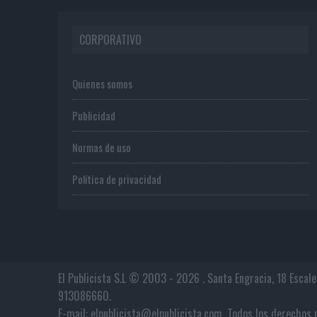
CORPORATIVO
Quienes somos
Publicidad
Normas de uso
Política de privacidad
El Publicista S.L © 2003 - 2026 . Santa Engracia, 18 Escal
913086660.
E-mail: elpublicista@elpublicista.com. Todos los derech