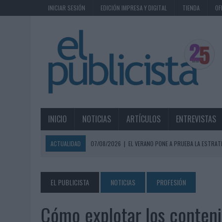
INICIAR SESIÓN
EDICIÓN IMPRESA Y DIGITAL
TIENDA
OF
INICIO
NOTICIAS
ARTÍCULOS
ENTREVISTAS
ACTUALIDAD
07/08/2026
|
EL VERANO PONE A PRUEBA LA ESTRAT
07/08/2026
|
VUELING CONVIERTE LOS RECUERDOS EN SOUVENIRS CO
07/08/2026
|
CUANDO SE APAGUE EL SOL, EL ECLIPSE DE 2026 POND
EL PUBLICISTA
NOTICIAS
PROFESIÓN
06/08/2026
|
‘LA VUELTA’, DE FENOMENAL PARA MÁLAGA CF
Cómo explotar los conten
06/08/2026
|
SIETE DE CADA DIEZ EMPRESAS ESPAÑOLAS NO INTEGRA