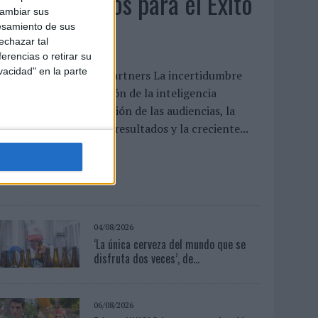
Anuario Socios para el Éxito
cambiar sus
2026
esamiento de sus
echazar tal
erencias o retirar su
vacidad" en la parte
l nuevo mapa de los partners La incertidumbre
conómica, la aceleración de la inteligencia
rtificial, la fragmentación de las audiencias, la
resión por demostrar resultados y la creciente...
LEER MÁS
04/08/2026
‘La única cerveza del mundo que se
disfruta dos veces’, de...
06/08/2026