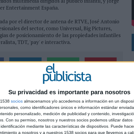
idos multimedia dirigidos al público infantil, y Jorge
 UNA OPORTUNIDAD DE INCLUSIÓN
er Entertainment España.
 UNA EXPERIENCIA DE MARCA EN IBIZA
da por el director de antena de RTVE, José Antonio
sionales del sector, como Universal, Big Pictures,
gias de posicionamiento de las propiedades infantiles
alista, TDT, 'pay' e interactiva.
SHARE
ENVIAR
PIN
Su privacidad es importante para nosotros
s 1538
socios
almacenamos y/o accedemos a información en un disposit
sonales, como identificadores únicos e información estándar enviada 
ntenido personalizado, medición de publicidad y contenido, investigaci
os.
Con su permiso, nosotros y nuestros socios podemos utilizar datos 
0
identificación mediante las características de dispositivos. Puede hacer
ntimiento a nosotros y a nuestros 1538 socios para que llevemos a ca