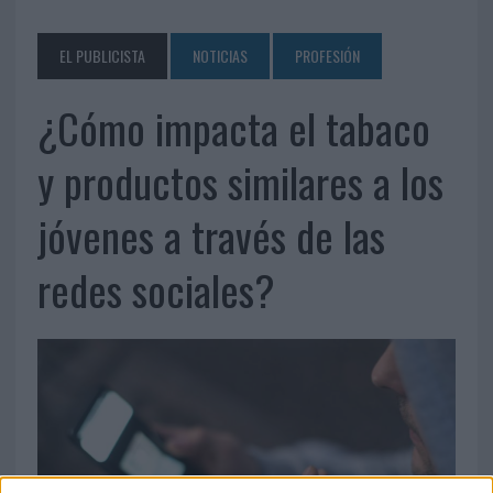
EL PUBLICISTA
NOTICIAS
PROFESIÓN
¿Cómo impacta el tabaco
y productos similares a los
jóvenes a través de las
redes sociales?