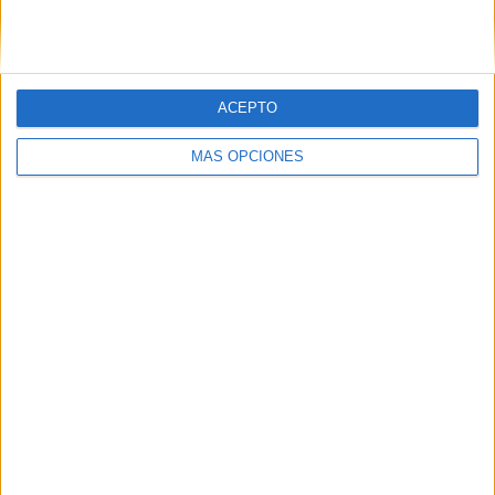
VÍDEO DESTACADO
ACEPTO
MÁS OPCIONES
ARTÍCULOS ALEATORIOS