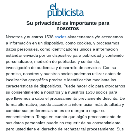
Su privacidad es importante para
nosotros
5 DE DICIEMBRE DE 2024
Nosotros y nuestros 1538
socios
almacenamos y/o accedemos
a información en un dispositivo, como cookies, y procesamos
Se podrá conocer a través del Observatorio,
datos personales, como identificadores únicos e información
una herramienta que desde 2010 se dirige a
estándar enviada por un dispositivo para publicidad y contenido
personalizado, medición de publicidad y contenido,
conocer la realidad del cáncer en España
investigación de audiencia y desarrollo de servicios.
Con su
desde un enfoque global, accesible y útil,
permiso, nosotros y nuestros socios podemos utilizar datos de
para ayudar a conocer las diferentes
localización geográfica precisa e identificación mediante las
problemáticas de esta enfermedad desde su
características de dispositivos. Puede hacer clic para otorgarnos
origen, ya que el bienestar de los pacientes
su consentimiento a nosotros y a nuestros 1538 socios para
implica atención sanitaria, pero también
que llevemos a cabo el procesamiento previamente descrito. De
psicológica y social
forma alternativa, puede acceder a información más detallada y
cambiar sus preferencias antes de otorgar o negar su
La
Asociación Española Contra el Cáncer
consentimiento.
Tenga en cuenta que algún procesamiento de
adjudica mediante concurso a
Havas Play
y a su
sus datos personales puede no requerir de su consentimiento,
agencia de medios
Arena Media
, llevar a cabo
pero usted tiene el derecho de rechazar tal procesamiento. Sus