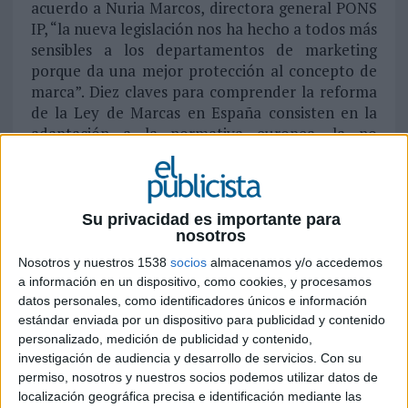
acuerdo a Nuria Marcos, directora general PONS
IP, “la nueva legislación nos ha hecho a todos más
sensibles a los departamentos de marketing
porque da una mejor protección al concepto de
marca”. Diez claves para comprender la reforma
de la Ley de Marcas en España consisten en la
adaptación a la normativa europea, la no
obligatoriedad de la representación gráfica, el
requisito de “la prueba de uso”, el
establecimiento de más medidas contra la
piratería, mayor protección para Dos e IGPs, la
Su privacidad es importante para
nosotros
desaparición del concepto de marca notoria, el
establecimiento de un sistema abierto de
Nosotros y nuestros 1538
socios
almacenamos y/o accedemos
legitimación, el rechazo de las reproducciones de
a información en un dispositivo, como cookies, y procesamos
variedades vegetales de las marcas, las nuevas
datos personales, como identificadores únicos e información
competencias de la OEPM y las oportunidades
estándar enviada por un dispositivo para publicidad y contenido
personalizado, medición de publicidad y contenido,
para los nuevos solicitantes y titulares.
investigación de audiencia y desarrollo de servicios.
Con su
Las diez claves de la nueva Ley de Marcas
permiso, nosotros y nuestros socios podemos utilizar datos de
localización geográfica precisa e identificación mediante las