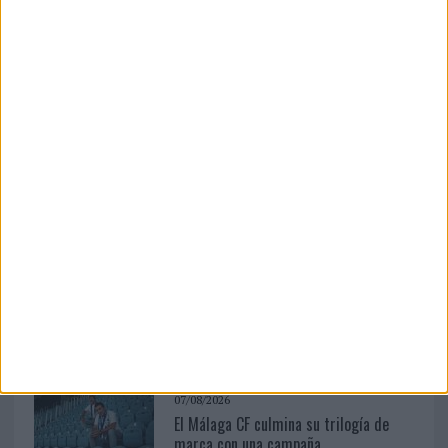
creatividad Patrón Tequila ha celebrado en Ibiza el
estreno ...
LEER MÁS
03/08/2026
Movistar apela a la ilusión de las
aficiones para el...
07/08/2026
Vueling convierte los recuerdos en
souvenirs con IA
07/08/2026
El Málaga CF culmina su trilogía de
marca con una campaña...