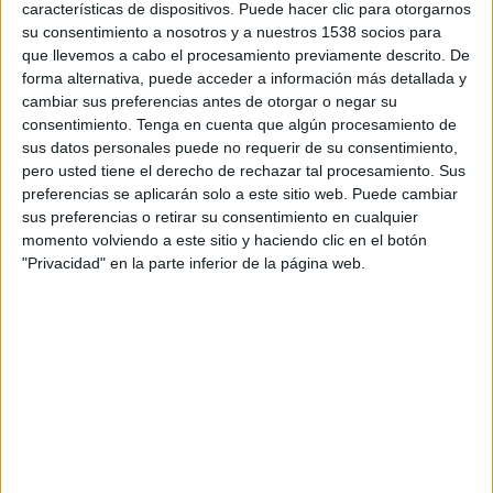
características de dispositivos. Puede hacer clic para otorgarnos
La nueva ley responde a la necesidad de
su consentimiento a nosotros y a nuestros 1538 socios para
adaptarnos a la Directiva (UE)2015/2436 para
que llevemos a cabo el procesamiento previamente descrito. De
optimizar procedimientos y unificar criterios de
forma alternativa, puede acceder a información más detallada y
la Unión Europea. Ya no es obligatorio que una
cambiar sus preferencias antes de otorgar o negar su
marca tenga que poder representarse en
consentimiento.
Tenga en cuenta que algún procesamiento de
soportes gráficos; sonidos, movimientos y
sus datos personales puede no requerir de su consentimiento,
hologramas, entre otros, pueden ser registrados
pero usted tiene el derecho de rechazar tal procesamiento. Sus
también. Además, quienes quieran oponerse a
preferencias se aplicarán solo a este sitio web. Puede cambiar
sus preferencias o retirar su consentimiento en cualquier
nuevas solicitudes de marcas, tendrán que probar
momento volviendo a este sitio y haciendo clic en el botón
que hacen un uso efectivo de su propia marca, las
"Privacidad" en la parte inferior de la página web.
cuales ya no serán distinguidas por “marcas
notorias”, si no por “marcas renombradas”: un
estatus especial para marcas con un alto grado
de difusión y reconocimiento público. Por otra
parte, los titulares de marcas pueden impedir la
entrada en España de mercancías que incorporen
marcas idénticas o virtualmente idénticas aunque
no vayan a ser comercializadas aquí. Aun así,
cualquier persona física o jurídica puede solicitar