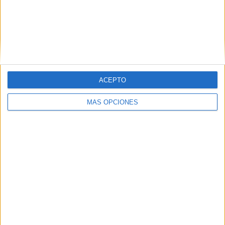
ARTÍCULOS ALEATORIOS
ACEPTO
MÁS OPCIONES
07/08/2026
Vueling convierte los
recuerdos en souvenirs con
IA