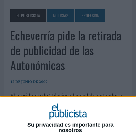
EL PUBLICISTA
NOTICIAS
PROFESIÓN
Echeverría pide la retirada
de publicidad de las
Autonómicas
12 DE JUNIO DE 2009
El presidente de Telecinco ha pedido extender a
las televisiones autonómicas el nuevo modelo de
financiación planteado por el Gobierno para
RTVE, que prevé suprimir completamente la
publicidad en la cadena pública.
Su privacidad es importante para
Alejandro Echevarría, presidente de la cadena
nosotros