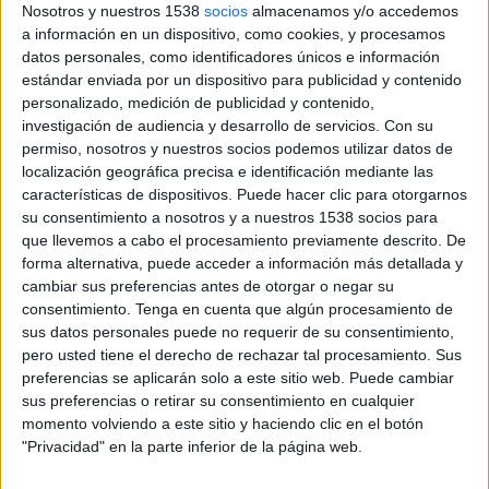
privada de televisión Telecinco (controlada en su
Nosotros y nuestros 1538
socios
almacenamos y/o accedemos
mayoría por el grupo Mediaset, propiedad del
a información en un dispositivo, como cookies, y procesamos
presidente italiano Silvio Berlusconi) ha pedido
datos personales, como identificadores únicos e información
extender a las televisiones autonómicas el nuevo
estándar enviada por un dispositivo para publicidad y contenido
modelo de financiación planteado por el
personalizado, medición de publicidad y contenido,
investigación de audiencia y desarrollo de servicios.
Con su
Gobierno para Radio Televisión Española, que
permiso, nosotros y nuestros socios podemos utilizar datos de
prevé suprimir completamente la publicidad en
localización geográfica precisa e identificación mediante las
la cadena pública e implantar un nuevo modelo
características de dispositivos. Puede hacer clic para otorgarnos
de financiación sufragado por el resto de cadenas
su consentimiento a nosotros y a nuestros 1538 socios para
de televisión que emiten en abierto, operadores
que llevemos a cabo el procesamiento previamente descrito. De
de telefonía y dinero público.
forma alternativa, puede acceder a información más detallada y
cambiar sus preferencias antes de otorgar o negar su
Según EFE/E.Press, para Echevarría esta medida
consentimiento.
Tenga en cuenta que algún procesamiento de
sería "una gran noticia" para el conjunto del
sus datos personales puede no requerir de su consentimiento,
sector audiovisual dado que se trata de la
pero usted tiene el derecho de rechazar tal procesamiento. Sus
reforma de un modelo en el que hasta ahora la
preferencias se aplicarán solo a este sitio web. Puede cambiar
televisión pública "se había convertido en una
sus preferencias o retirar su consentimiento en cualquier
momento volviendo a este sitio y haciendo clic en el botón
comercial más" que operaba en "condiciones
"Privacidad" en la parte inferior de la página web.
ventajosas" respecto a su competencia. El nuevo
sistema de financiación de la Corporación