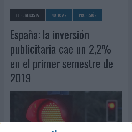
EL PUBLICISTA
NOTICIAS
PROFESIÓN
España: la inversión
publicitaria cae un 2,2%
en el primer semestre de
2019