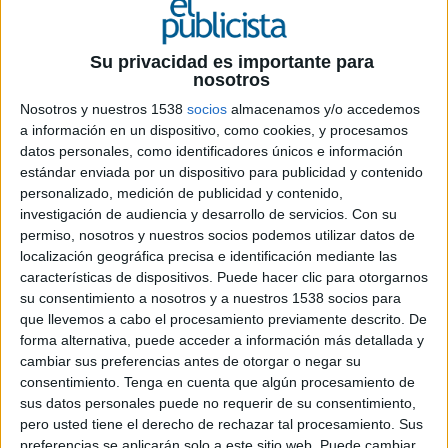
Su privacidad es importante para
nosotros
25 DE JULIO DE 2019
Nosotros y nuestros 1538
socios
almacenamos y/o accedemos
a información en un dispositivo, como cookies, y procesamos
Se mantiene la tendencia de trasvase de
datos personales, como identificadores únicos e información
inversión entre medios. El dinero que las
estándar enviada por un dispositivo para publicidad y contenido
marcas han dedicado a publicitarse en
personalizado, medición de publicidad y contenido,
televisión ha caído casi 6 puntos mientras
investigación de audiencia y desarrollo de servicios.
Con su
que la inversión en publicidad digital
permiso, nosotros y nuestros socios podemos utilizar datos de
aumenta un 10%
localización geográfica precisa e identificación mediante las
características de dispositivos. Puede hacer clic para otorgarnos
En los seis primeros meses del año la inversión
su consentimiento a nosotros y a nuestros 1538 socios para
publicitaria dirigida a medios convencionales ha
que llevemos a cabo el procesamiento previamente descrito. De
disminuido un 2,2% sobre el período equivalente
forma alternativa, puede acceder a información más detallada y
del año anterior. Según el cálculo de Infoadex se
cambiar sus preferencias antes de otorgar o negar su
ha alcanzado un total de 2.115,3 millones de
consentimiento.
Tenga en cuenta que algún procesamiento de
sus datos personales puede no requerir de su consentimiento,
euros frente a los 2.163,3 millones de 2018.
pero usted tiene el derecho de rechazar tal procesamiento. Sus
preferencias se aplicarán solo a este sitio web. Puede cambiar