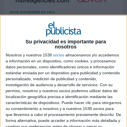
28 DE NOVIEMBRE DE 2024
La agencia AdverPR se incorpora como
representante de España, Argentina, México
y Colombia a "More Agenciesy"
Su privacidad es importante para
nosotros
Arranca oficialmente "
More Agencies
", una
Nosotros y nuestros 1538
socios
almacenamos y/o accedemos
nueva red internacional de agencias de perfil
a información en un dispositivo, como cookies, y procesamos
independiente orientada al área de la
datos personales, como identificadores únicos e información
comunicación estratégica (PR) y marketing
estándar enviada por un dispositivo para publicidad y contenido
digital. La plataforma arranca albergando a 15
personalizado, medición de publicidad y contenido,
agencias con presencia en 19 países de 4
investigación de audiencia y desarrollo de servicios.
Con su
continentes diferentes. Según definen sus
permiso, nosotros y nuestros socios podemos utilizar datos de
responsabes, "More Agencies" ofrece a las
localización geográfica precisa e identificación mediante las
empresas un enfoque holístico capaz de aportar
características de dispositivos. Puede hacer clic para otorgarnos
soluciones ágiles y eficientes a las necesidades
su consentimiento a nosotros y a nuestros 1538 socios para
que llevemos a cabo el procesamiento previamente descrito. De
internacionales de marketing y comunicación de
forma alternativa, puede acceder a información más detallada y
sus clientes:
"Hacemos que sea fácil para las
cambiar sus preferencias antes de otorgar o negar su