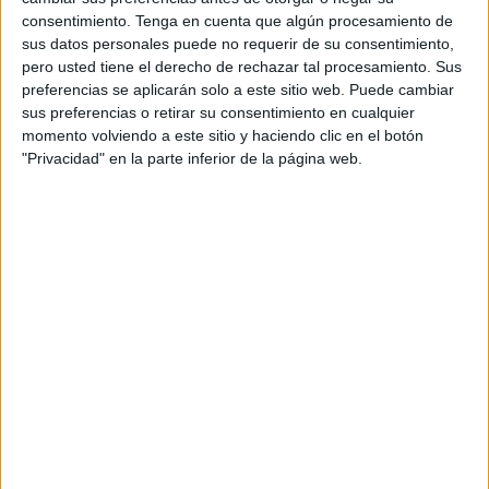
empresas expandirse globalmente sin los obstáculos
consentimiento.
Tenga en cuenta que algún procesamiento de
habituales. Combinamos una mentalidad
sus datos personales puede no requerir de su consentimiento,
internacional con el ADN local de nuestras agencias,
pero usted tiene el derecho de rechazar tal procesamiento. Sus
que aportan conocimientos sobre culturas,
preferencias se aplicarán solo a este sitio web. Puede cambiar
audiencias target y medios locales. El resultado:
sus preferencias o retirar su consentimiento en cualquier
más colaboración internacional, mejores resultados
momento volviendo a este sitio y haciendo clic en el botón
y menores costos",
explica Pablo Binkowski,
"Privacidad" en la parte inferior de la página web.
codirector ejecutivo (Co-CEO).
España tendrá representación dentro de la red
gracias al acuerdo estratégico firmado por la
agencia AdverPR, que se incorpora como
representante de España, Argentina, México y
Colombia, mercados en los que tiene presencia
esta consultora de marketing y comunicación de
origen latinoamericano y que aterrizó en España
en 2023 con equipo y oficinas propias. "
Unirnos a
esta red internacional de agencias independientes
nos permite ofrecer lo mejor de ambos mundos: el
conocimiento local profundo y la atención boutique