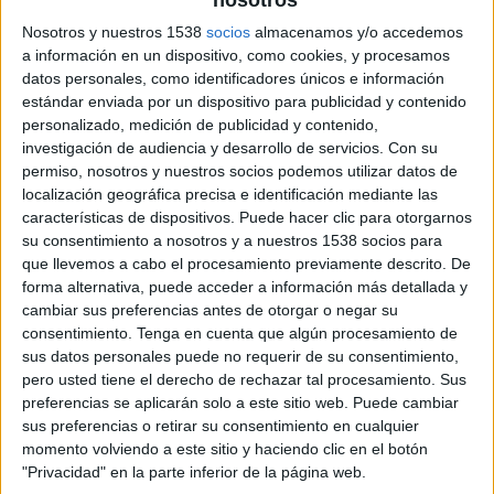
nosotros
23 DE NOVIEMBRE DE 2016
Nosotros y nuestros 1538
socios
almacenamos y/o accedemos
a información en un dispositivo, como cookies, y procesamos
Ha introducido un novedoso método de
datos personales, como identificadores únicos e información
aprendizaje en las aulas de
Isemco
estándar enviada por un dispositivo para publicidad y contenido
(proyecto formativo de Eventísimo y la
personalizado, medición de publicidad y contenido,
Universidad Rey Juan Carlos)
, que innova el
investigación de audiencia y desarrollo de servicios.
Con su
proceso educativo en la industria de los
permiso, nosotros y nuestros socios podemos utilizar datos de
eventos y permite a sus alumnos recibir
localización geográfica precisa e identificación mediante las
características de dispositivos. Puede hacer clic para otorgarnos
clases magistrales por parte de los
su consentimiento a nosotros y a nuestros 1538 socios para
profesionales de la agencia.
que llevemos a cabo el procesamiento previamente descrito. De
forma alternativa, puede acceder a información más detallada y
Gracias a los vídeos 360º grabados durante
cambiar sus preferencias antes de otorgar o negar su
eventos reales de
Eventisimo
y unas gafas de
consentimiento.
Tenga en cuenta que algún procesamiento de
realidad virtual (reclamo tecnológico más
sus datos personales puede no requerir de su consentimiento,
demandado en los eventos), los alumnos pueden
pero usted tiene el derecho de rechazar tal procesamiento. Sus
vivir una experiencia en primera persona como si
preferencias se aplicarán solo a este sitio web. Puede cambiar
estuvieran “in situ” en la celebración de un
sus preferencias o retirar su consentimiento en cualquier
evento.
momento volviendo a este sitio y haciendo clic en el botón
"Privacidad" en la parte inferior de la página web.