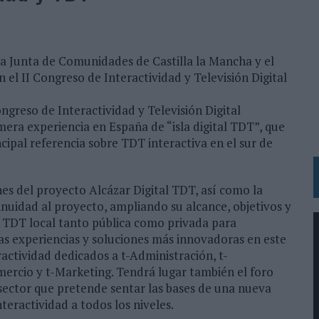
 LAS MARCAS
N IA
RÁ A PRUEBA LA CREATIVIDAD DE LAS MARCAS
 la Junta de Comunidades de Castilla la Mancha y el
el II Congreso de Interactividad y Televisión Digital
N LA INFANCIA EN SU ESTRATEGIA
ongreso de Interactividad y Televisión Digital
OS EN VERANO Y SUPERA AL MÓVIL COMO DISPOSITIVO MÁS UTILIZADO
mera experiencia en España de “isla digital TDT”, que
ncipal referencia sobre TDT interactiva en el sur de
OS ESPAÑOLES
IRECTORA COMERCIAL GLOBAL
es del proyecto Alcázar Digital TDT, así como la
BLE INSPIRADA EN CORNETTO, CALIPPO Y SOLERO
nuidad al proyecto, ampliando su alcance, objetivos y
e TDT local tanto pública como privada para
las experiencias y soluciones más innovadoras en este
MAR EL PATRIMONIO HISTÓRICO EN ACTIVOS CULTURALES Y ECONÓMICOS
actividad dedicados a t-Administración, t-
LA GESTIÓN DE SUS RELACIONES CON LOS MEDIOS
mercio y t-Marketing. Tendrá lugar también el foro
 sector que pretende sentar las bases de una nueva
ARIO EN SU ÚLTIMA CAMPAÑA INTERNACIONAL
eractividad a todos los niveles.
N DE MARCA A LARGO PLAZO Y LA MEDICIÓN SON DOS CARAS DE LA MISMA