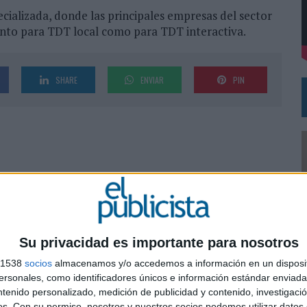
cializada, donde las principales empresas del sector
tanto para TDT local como para TDT interactiva.
DE CHEIL SPAIN PARA SAMSUNG ELECTRONICS IBERIA
SHARE
ENVIAR
PIN
Su privacidad es importante para nosotros
s 1538
socios
almacenamos y/o accedemos a información en un disposit
sonales, como identificadores únicos e información estándar enviada 
0
ntenido personalizado, medición de publicidad y contenido, investigaci
os.
Con su permiso, nosotros y nuestros socios podemos utilizar datos 