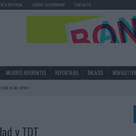
ERTA EDITORIAL
QUIERO SUSCRIBIRME
CONTACTO
MUJERES REFERENTES
REPORTAJES
ENLACES
NEWSLETTE
CIÓN DE MG SPIRIT
NA CAMPAÑA QUE CELEBRA SU REGRESO A PRIMERA DIVISIÓN
TERNACIONAL DE LA CERVEZA
360º CENTRADA EN EL ORIGEN BARCELONÉS
idad y TDT
 UNA EXPERIENCIA DE MARCA EN IBIZA