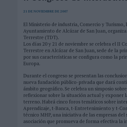
07/08/2026
|
EL VERANO PONE A PRUEBA LA ESTRATEGIA DIGITAL DE
07/08/2026
|
VUELING CONVIERTE LOS RECUERDOS EN SOUVENIRS CO
21 DE NOVIEMBRE DE 2007
07/08/2026
|
CUANDO SE APAGUE EL SOL, EL ECLIPSE DE 2026 POND
El Ministerio de industria, Comercio y Turismo,
Ayuntamiento de Alcázar de San Juan, organizan 
06/08/2026
|
‘LA VUELTA’, DE FENOMENAL PARA MÁLAGA CF
Terrestre (TDT).
06/08/2026
|
SIETE DE CADA DIEZ EMPRESAS ESPAÑOLAS NO INTEGRA
Los días 20 y 21 de noviembre se celebra el II C
06/08/2026
|
LA TELEVISIÓN SIGUE LIDERANDO EL CONSUMO DE MEDI
Terrestre en Alcázar de San Juan, sede de la pri
por sus características se configura como la pri
06/08/2026
|
EL USO DE LA IA GENERATIVA ALCANZA YA AL 62% DE L
Europa.
06/08/2026
|
SYSTEM1 NOMBRA A KIMBERLY BASTONI COMO NUEVA D
Durante el congreso se presentan las conclusion
06/08/2026
|
FRIGO Y UNIQLO LANZAN UNA COLECCIÓN PERSONALIZA
nueva fundación público-privada que dará conti
06/08/2026
|
LA IA ESTÁ SUBIENDO EL LISTÓN DE LA CREATIVIDAD
ámbito geográfico. Se celebra un simposio sobr
reflexionar sobre la situación actual y exponer 
05/08/2026
|
BEON WORLDWIDE LANZA RAÍZ URBANA PARA TRANSFOR
terreno. Habrá cinco foros temáticos sobre inter
05/08/2026
|
FABRA COMUNICACIÓN INCORPORA A CASONÁ Y ASUME 
Aprendizaje, t-Banca, t-Entretenimiento y t-Co
técnico MHP, una iniciativa de las empresas del
05/08/2026
|
LOPESAN HOTELS & RESORTS ACERCA EL PARAÍSO CAN
asociación que promueva de forma efectiva la int
05/08/2026
|
LUIS ARQUILLOS (BURGO DE ARIAS): “LA CONSTRUCCIÓ