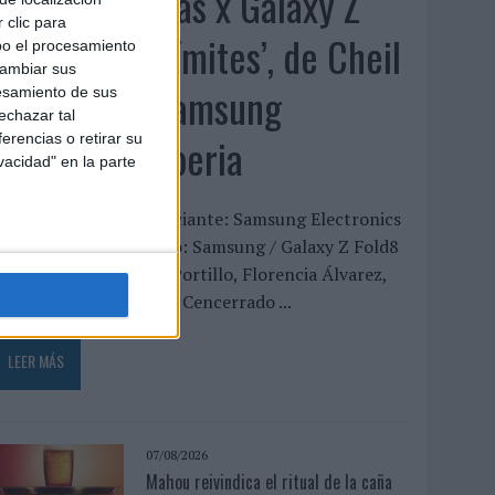
‘Alexia Putellas x Galaxy Z
 clic para
Fold8 – Sin límites’, de Cheil
bo el procesamiento
cambiar sus
Spain para Samsung
esamiento de sus
echazar tal
Electronics Iberia
erencias o retirar su
vacidad" en la parte
FICHA TÉCNICA Anunciante: Samsung Electronics
beria Marca / Producto: Samsung / Galaxy Z Fold8
quipo cliente: Xavier Portillo, Florencia Álvarez,
aura Raimundo, María Cencerrado ...
LEER MÁS
07/08/2026
Mahou reivindica el ritual de la caña