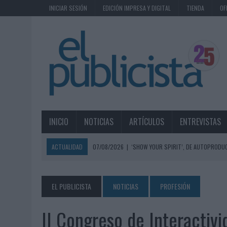
INICIAR SESIÓN
EDICIÓN IMPRESA Y DIGITAL
TIENDA
OF
INICIO
NOTICIAS
ARTÍCULOS
ENTREVISTAS
ACTUALIDAD
07/08/2026
|
‘SHOW YOUR SPIRIT’, DE AUTOPRODUC
07/08/2026
|
EL MÁLAGA CF CULMINA SU TRILOGÍA DE MARCA CON U
07/08/2026
|
MAHOU REIVINDICA EL RITUAL DE LA CAÑA EN EL DÍA IN
EL PUBLICISTA
NOTICIAS
PROFESIÓN
07/08/2026
|
MG SPIRIT RELANZA SU MARCA CON UNA ESTRATEGIA 
II Congreso de Interactiv
07/08/2026
|
PATRÓN CONVIERTE EL NUEVO SINGLE DE ARÓN PIPER EN