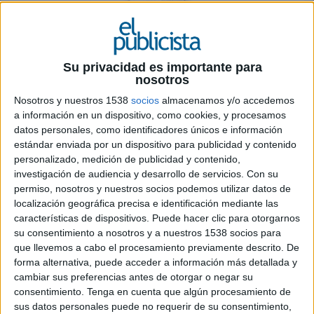
18 DE JUNIO DE 2026
La institución reconoce la trayectoria del
Su privacidad es importante para
directivo y su contribución al desarrollo de
nosotros
la industria publicitaria y de medios en
Nosotros y nuestros 1538
socios
almacenamos y/o accedemos
España
a información en un dispositivo, como cookies, y procesamos
datos personales, como identificadores únicos e información
La Academia de la Publicidad ha concedido el
estándar enviada por un dispositivo para publicidad y contenido
título de Académico de Honor a José Carlos
personalizado, medición de publicidad y contenido,
Gutiérrez en reconocimiento a su trayectoria
investigación de audiencia y desarrollo de servicios.
Con su
profesional y a su aportación al desarrollo del
permiso, nosotros y nuestros socios podemos utilizar datos de
sector publicitario español durante más de
localización geográfica precisa e identificación mediante las
cuatro décadas.
características de dispositivos. Puede hacer clic para otorgarnos
su consentimiento a nosotros y a nuestros 1538 socios para
La decisión ha sido adoptada por unanimidad por
que llevemos a cabo el procesamiento previamente descrito. De
forma alternativa, puede acceder a información más detallada y
el jurado de la Academia, presidido por Agustín
cambiar sus preferencias antes de otorgar o negar su
Elbaile e integrado por Fernando Herrero, Mari
consentimiento.
Tenga en cuenta que algún procesamiento de
Carmen Marco, Elia Méndez, Sergio Rodríguez,
sus datos personales puede no requerir de su consentimiento,