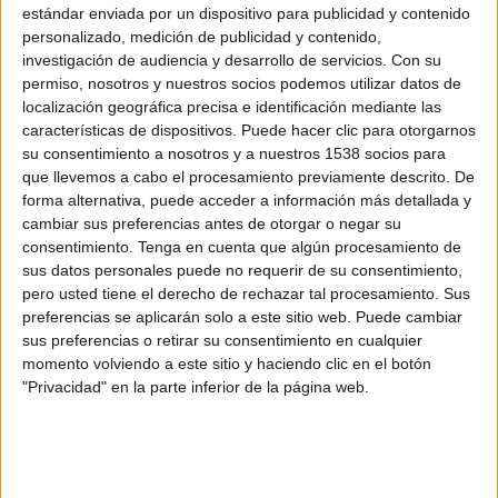
conferencia inaugural 'La creatividad en los
estándar enviada por un dispositivo para publicidad y contenido
negocios' el día 7 en el centro de Congresos
personalizado, medición de publicidad y contenido,
Ciutat d'Elx, en la que hablará de la importancia
investigación de audiencia y desarrollo de servicios.
Con su
de la creatividad en el mundo empresarial pra
permiso, nosotros y nuestros socios podemos utilizar datos de
alcanzar el éxito. Asimismo, el día 8 presidirá un
localización geográfica precisa e identificación mediante las
taller, un cóctel y presentará y firmará su último
características de dispositivos. Puede hacer clic para otorgarnos
libro.
su consentimiento a nosotros y a nuestros 1538 socios para
que llevemos a cabo el procesamiento previamente descrito. De
La idea de estas jornadas ha surgido de Natalia
forma alternativa, puede acceder a información más detallada y
Martínez, tercera finalista en el concurso 'El
cambiar sus preferencias antes de otorgar o negar su
Aprendiz', dirigido por Luis Bassat.
consentimiento.
Tenga en cuenta que algún procesamiento de
sus datos personales puede no requerir de su consentimiento,
pero usted tiene el derecho de rechazar tal procesamiento. Sus
IMPRIMIR
preferencias se aplicarán solo a este sitio web. Puede cambiar
sus preferencias o retirar su consentimiento en cualquier
momento volviendo a este sitio y haciendo clic en el botón
TWEET
"Privacidad" en la parte inferior de la página web.
SHARE
SHARE