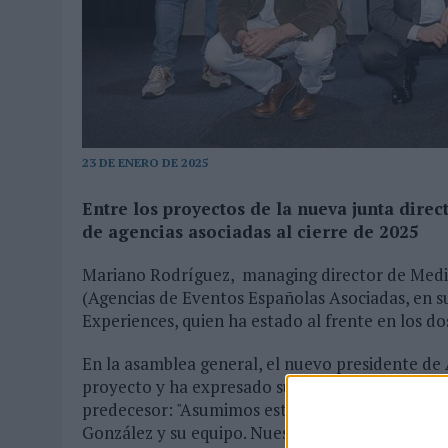
04/08/2026
|
‘LA ÚNICA CERVEZA DEL MUNDO QUE SE DISFRUTA DOS 
07/08/2026
|
EL MÁLAGA CF CULMINA SU TRILOGÍA DE MARCA CON U
23 DE ENERO DE 2025
Entre los proyectos de la nueva junta dire
de agencias asociadas al cierre de 2025
Mariano Rodríguez, managing director de Media
(Agencias de Eventos Españolas Asociadas, en 
Experiences, quien ha estado al frente en los do
En la asamblea general, el nuevo presidente de
proyecto y ha expresado su compromiso con la c
predecesor: "Asumimos este mandato con la ilusi
González y su equipo. Nuestro objetivo es con