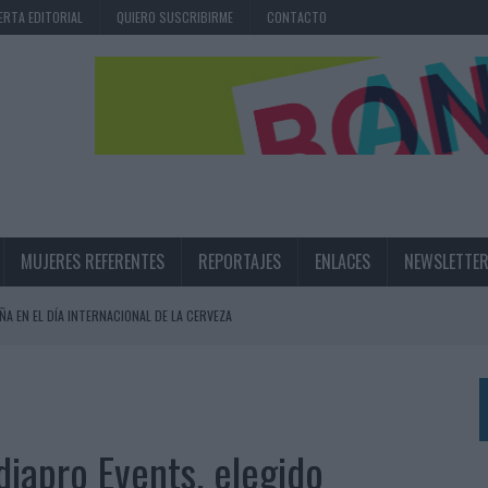
ERTA EDITORIAL
QUIERO SUSCRIBIRME
CONTACTO
MUJERES REFERENTES
REPORTAJES
ENLACES
NEWSLETTE
ÑA EN EL DÍA INTERNACIONAL DE LA CERVEZA
360º CENTRADA EN EL ORIGEN BARCELONÉS
 UNA EXPERIENCIA DE MARCA EN IBIZA
 LAS MARCAS
iapro Events, elegido
N IA