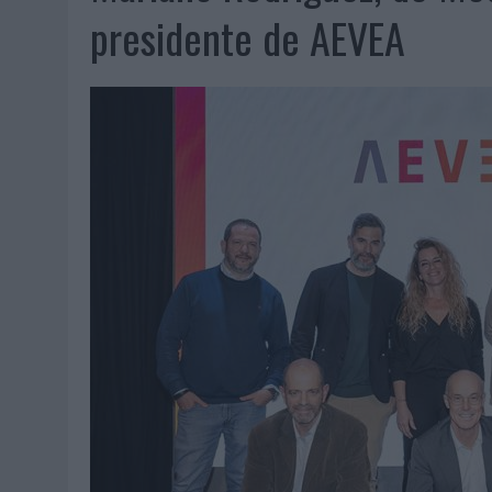
07/08/2026
|
CUANDO SE APAGUE EL SOL, EL ECLIPSE DE 2026 POND
presidente de AEVEA
06/08/2026
|
‘LA VUELTA’, DE FENOMENAL PARA MÁLAGA CF
06/08/2026
|
SIETE DE CADA DIEZ EMPRESAS ESPAÑOLAS NO INTEGRA
06/08/2026
|
LA TELEVISIÓN SIGUE LIDERANDO EL CONSUMO DE MEDI
06/08/2026
|
EL USO DE LA IA GENERATIVA ALCANZA YA AL 62% DE L
06/08/2026
|
SYSTEM1 NOMBRA A KIMBERLY BASTONI COMO NUEVA D
06/08/2026
|
FRIGO Y UNIQLO LANZAN UNA COLECCIÓN PERSONALIZA
06/08/2026
|
LA IA ESTÁ SUBIENDO EL LISTÓN DE LA CREATIVIDAD
05/08/2026
|
BEON WORLDWIDE LANZA RAÍZ URBANA PARA TRANSFOR
05/08/2026
|
FABRA COMUNICACIÓN INCORPORA A CASONÁ Y ASUME 
05/08/2026
|
LOPESAN HOTELS & RESORTS ACERCA EL PARAÍSO CAN
05/08/2026
|
LUIS ARQUILLOS (BURGO DE ARIAS): “LA CONSTRUCCIÓ
MONEDA”
04/08/2026
|
‘EL PARAÍSO MÁS CERCA’, DE 22GRADOS PARA LOPESA