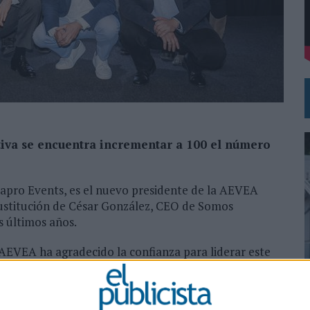
VECES’, DE INUSUALY PARA CERVEZA CAPAZ
NA CAMPAÑA QUE CELEBRA SU REGRESO A PRIMERA DIVISIÓN
ctiva se encuentra incrementar a 100 el número
pro Events, es el nuevo presidente de la AEVEA
sustitución de César González, CEO de Somos
s últimos años.
 AEVEA ha agradecido la confianza para liderar este
ontinuidad de la labor realizada por el equipo
ón de continuar el trabajo realizado por César
0
solidar a AEVEA como un motor de transformación