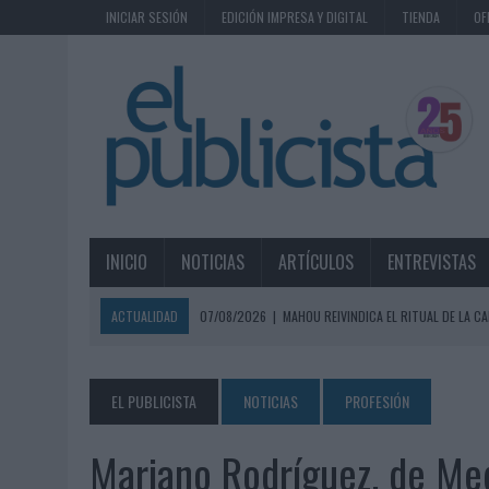
INICIAR SESIÓN
EDICIÓN IMPRESA Y DIGITAL
TIENDA
OF
INICIO
NOTICIAS
ARTÍCULOS
ENTREVISTAS
ACTUALIDAD
07/08/2026
|
MAHOU REIVINDICA EL RITUAL DE LA CA
07/08/2026
|
MG SPIRIT RELANZA SU MARCA CON UNA ESTRATEGIA 
07/08/2026
|
PATRÓN CONVIERTE EL NUEVO SINGLE DE ARÓN PIPER EN
EL PUBLICISTA
NOTICIAS
PROFESIÓN
07/08/2026
|
EL VERANO PONE A PRUEBA LA ESTRATEGIA DIGITAL DE
Mariano Rodríguez, de Med
07/08/2026
|
VUELING CONVIERTE LOS RECUERDOS EN SOUVENIRS CO