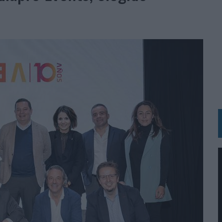
RÁ A PRUEBA LA CREATIVIDAD DE LAS MARCAS
N LA INFANCIA EN SU ESTRATEGIA
OS EN VERANO Y SUPERA AL MÓVIL COMO DISPOSITIVO MÁS UTILIZADO
OS ESPAÑOLES
IRECTORA COMERCIAL GLOBAL
BLE INSPIRADA EN CORNETTO, CALIPPO Y SOLERO
MAR EL PATRIMONIO HISTÓRICO EN ACTIVOS CULTURALES Y ECONÓMICOS
LA GESTIÓN DE SUS RELACIONES CON LOS MEDIOS
ARIO EN SU ÚLTIMA CAMPAÑA INTERNACIONAL
N DE MARCA A LARGO PLAZO Y LA MEDICIÓN SON DOS CARAS DE LA MISMA
N HOTELS & RESORTS