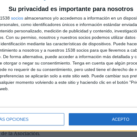
 y desarrollando acciones que aporten un valor
Su privacidad es importante para nosotros
tor en general".
s 1538
socios
almacenamos y/o accedemos a información en un disposit
ra, de Estudi Ferran Sendra, como vicepresidenta;
sonales, como identificadores únicos e información estándar enviada 
argo de secretaria; Pedro Pablo Pérez, de Fazeta,
ntenido personalizado, medición de publicidad y contenido, investigaci
rientia), César González (SOMOS Experiences), Rafael
os.
Con su permiso, nosotros y nuestros socios podemos utilizar datos 
), Bárbara Agudo (Nanook), Rudolf Rannegger (MCI
identificación mediante las características de dispositivos. Puede hacer
les.
ntimiento a nosotros y a nuestros 1538 socios para que llevemos a ca
. De forma alternativa, puede acceder a información más detallada y 
r toda la geografía española, se ha consolidado
e otorgar o negar su consentimiento.
Tenga en cuenta que algún proc
de no requerir de su consentimiento, pero usted tiene el derecho de r
ción del sector y en su posicionamiento dentro del
L
referencias se aplicarán solo a este sitio web. Puede cambiar sus pref
apa de crecimiento y expansión, impulsada por hitos
s
alquier momento volviendo a este sitio y haciendo clic en el botón "Pri
 colectivo del sector, el aumento del número de
 web.
L
A Awards o el fortalecimiento de los programas de
p
c
entada por la nueva junta directiva pone el foco en la
 tejido asociativo. Uno de los objetivos más ambiciosos
ÁS OPCIONES
ACEPTO
para alcanzar las 100 al cierre de 2025. Además, se
 de la Asociación.