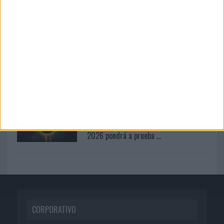
06/08/2026
Siete de cada diez empresas
españolas no integran la...
06/08/2026
System1 nombra a Kimberly Bastoni
como nueva directora...
07/08/2026
Cuando se apague el Sol, el eclipse de
2026 pondrá a prueba ...
CORPORATIVO