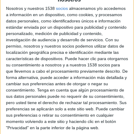
valoración de la situación. Después de 4 periodos
Nosotros y nuestros 1538
socios
almacenamos y/o accedemos
en valores positivos, que indicaban una tendencia
a información en un dispositivo, como cookies, y procesamos
de mejora, en el primer cuatrimestre de 2020 el
datos personales, como identificadores únicos e información
Índice de Comportamiento baja hasta los -8,1
estándar enviada por un dispositivo para publicidad y contenido
puntos. Este indicador se genera en base a la
personalizado, medición de publicidad y contenido,
valoración de la situación económica propia y del
investigación de audiencia y desarrollo de servicios.
Con su
país, la valoración del momento de consumo y
permiso, nosotros y nuestros socios podemos utilizar datos de
las perspectivas económicas a 6 meses. Si
localización geográfica precisa e identificación mediante las
observamos la evolución de los diferentes
características de dispositivos. Puede hacer clic para otorgarnos
componentes se aprecia que la valoración de la
su consentimiento a nosotros y a nuestros 1538 socios para
que llevemos a cabo el procesamiento previamente descrito. De
situación económica del país ha caído
forma alternativa, puede acceder a información más detallada y
drásticamente en vertical, hasta los -61 puntos,
cambiar sus preferencias antes de otorgar o negar su
lo que supone una caída de 34 puntos. A pesar de
consentimiento.
Tenga en cuenta que algún procesamiento de
ello, no ha llegado a los límites observados en la
sus datos personales puede no requerir de su consentimiento,
crisis de 2009-2013, momento en el que llegó a
pero usted tiene el derecho de rechazar tal procesamiento. Sus
estar a -95 puntos.
preferencias se aplicarán solo a este sitio web. Puede cambiar
sus preferencias o retirar su consentimiento en cualquier
Por su parte, la valoración de la situación
momento volviendo a este sitio y haciendo clic en el botón
económica del hogar resiste, lo que sugiere que el
"Privacidad" en la parte inferior de la página web.
impacto sobre las economías domésticas se ha