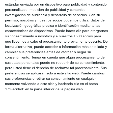
Martorell, Cuca Canals, Joaquin Lorente, Ana Brossa, Gloria Hernández Mullera,
estándar enviada por un dispositivo para publicidad y contenido
Jose Ángel Abacéns, Samanta Júdez, Marta Piñol, María Ripoll, Risto Mejide, Rafa
personalizado, medición de publicidad y contenido,
Montilla, Luis Casadevall,...y otros tantos publicitarios dicen “I am Syrian” en el
investigación de audiencia y desarrollo de servicios.
Con su
video que se está rodando como homenaje a los refugiados del conflicto sirio. El
permiso, nosotros y nuestros socios podemos utilizar datos de
localización geográfica precisa e identificación mediante las
spot, que estará en antena a mediados de octubre, encadena planos de todos los
características de dispositivos. Puede hacer clic para otorgarnos
mencionados diciendo "I am Syrian", sonido directo, que cierra con la
su consentimiento a nosotros y a nuestros 1538 socios para
sobreimpresión kill the indifference y "es un mensaje de Publicitarios Implicados".
que llevemos a cabo el procesamiento previamente descrito. De
Este trabajo, realizado para Publicitarios Implicados, ha contado con Sergio Piera
forma alternativa, puede acceder a información más detallada y
como realizador, Richard Wakefield como director creativo y a Pepino García,
cambiar sus preferencias antes de otorgar o negar su
Gara Ramos y Daniela de Paz, como directores de arte.
consentimiento.
Tenga en cuenta que algún procesamiento de
“Es la primera vez en la historia de la publicidad española que tantos
sus datos personales puede no requerir de su consentimiento,
pero usted tiene el derecho de rechazar tal procesamiento. Sus
protagonistas relevantes se unen para una causa solidaria”, afirma Richard
preferencias se aplicarán solo a este sitio web. Puede cambiar
Wakefield, promotor del proyecto a través de Publicitarios Implicados.
sus preferencias o retirar su consentimiento en cualquier
momento volviendo a este sitio y haciendo clic en el botón
"Privacidad" en la parte inferior de la página web.
IMPRIMIR
TWEET