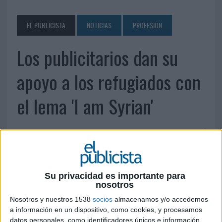
EL PUBLICISTA
NOTICIAS
PROFESIÓN
Los publicitarios dan su
apoyo a los refugiados con
el lema 'I am Syrian'
29 DE SEPTIEMBRE DE 2015
Su privacidad es importante para
nosotros
A través de un spot realizado por Publicitarios
Implicados
Nosotros y nuestros 1538
socios
almacenamos y/o accedemos
a información en un dispositivo, como cookies, y procesamos
Ricardo Albiñana, Luis Bassat, Toni Segarra, Jose María Piera, Fernando
datos personales, como identificadores únicos e información