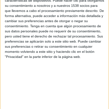
características de dispositivos. Puede hacer clic para otorgarnos
y
nominados
oficiales. Las jornadas de cine
su consentimiento a nosotros y a nuestros 1538 socios para
publicitario, en donde se encuentran los
que llevemos a cabo el procesamiento previamente descrito. De
productores de cine publicitario del país y
forma alternativa, puede acceder a información más detallada y
organizadas por la Asociación de Productoras de
cambiar sus preferencias antes de otorgar o negar su
Cine Publicitario (APCP), vuelven a Valladolid por
consentimiento.
Tenga en cuenta que algún procesamiento de
sus datos personales puede no requerir de su consentimiento,
su séptima edición y la entrega de premios
pero usted tiene el derecho de rechazar tal procesamiento. Sus
cerrará el
programa definitivo
del evento. Por
preferencias se aplicarán solo a este sitio web. Puede cambiar
tercer año consecutivo, la ciudad se convierte en
sus preferencias o retirar su consentimiento en cualquier
sede del encuentro, gracias a la colaboración que
momento volviendo a este sitio y haciendo clic en el botón
mantiene la APCP con el Ayuntamiento de
"Privacidad" en la parte inferior de la página web.
Valladolid y la Valladolid Film Office (VAFO)
desde 2016. Las jornadas tendrán lugar los
próximos 17 y 18 de octubre en el Teatro Zorrilla
como antesala a la Semana Internacional de Cine
de Valladolid (Seminci) que tendrá lugar una
semana después. En este marco se celebrará la
Asamblea General de la APCP y la entrega anual
de premios Eficacia.