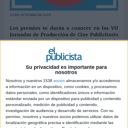
11 DE OCTUBRE DE 2019
Los premios se darán a conocer en las VII
Jornadas de Producción de Cine Publicitario
que organiza anualmente la Asociación de
Productoras de Cine Publicitario (APCP), que
se celebrarán en Valladolid los días 17 y 18
de octubre. Además de premiar a los
mejores profesionales del sector, los
Su privacidad es importante para
nosotros
premios otorgarán el galardón a la mejor
agencia de publicidad y al mejor
Nosotros y nuestros 1538
socios
almacenamos y/o accedemos
anunciante. El ruso de Rocky, Sra. Rushmore
a información en un dispositivo, como cookies, y procesamos
y McCann Spain, por parte de las agencias, y
datos personales, como identificadores únicos e información
estándar enviada por un dispositivo para publicidad y contenido
Bankia, SEAT, El Corte Inglés e Ikea, por
personalizado, medición de publicidad y contenido,
parte de los anunciantes, son finalistas para
investigación de audiencia y desarrollo de servicios.
Con su
recibir este reconocimiento
permiso, nosotros y nuestros socios podemos utilizar datos de
localización geográfica precisa e identificación mediante las
Los Premios APCP 2019 ya tienen finalistas