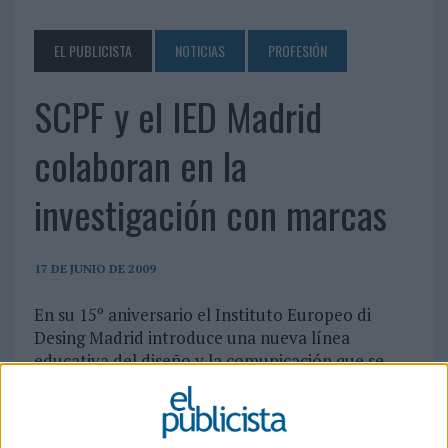
EL PUBLICISTA
NOTICIAS
PROFESIÓN
SCPF y el IED Madrid
colaboran en la
investigación con marcas
17 DE JUNIO DE 2009
En su 15º aniversario el Instituto Europeo di
Desing Madrid introduce una nueva línea
educativa del diseño y la comunicación que se
inicia con el acuerdo de colaboración que ha
firmado la escuela con SCPF. Ambas se unen para
trabajar en la investigación de marcas y formar a