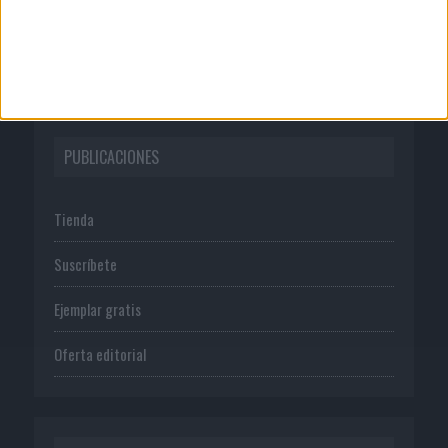
Normas de uso
Política de privacidad
PUBLICACIONES
Tienda
Suscríbete
Ejemplar gratis
Oferta editorial