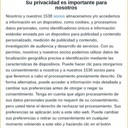
una nueva generación de creativos, un nuevo
Su privacidad es importante para
profesional más abierto, multidisciplinar y “más
nosotros
humanista”.
Nosotros y nuestros 1538
socios
almacenamos y/o accedemos
a información en un dispositivo, como cookies, y procesamos
datos personales, como identificadores únicos e información
La colaboración entre universidades y empresas en el ámbito de la investigación es muy habitual
estándar enviada por un dispositivo para publicidad y contenido
en disciplinas como la arquitectura, sin embargo, “la publicidad, que está en el centro de todo, no
personalizado, medición de publicidad y contenido,
está dedicando recursos para explicar qué es lo que pasa”. Así lo ha explicado Toni Segarra,
investigación de audiencia y desarrollo de servicios.
Con su
cofundador de SCPF, en la mesa redonda “Pensar, proyectar, Innovar”, que se ha organizado en el
permiso, nosotros y nuestros socios podemos utilizar datos de
IED Madrid. Para Segarra, hay un déficit importante en la formación de los jóvenes creativos que
localización geográfica precisa e identificación mediante las
están llegando a las agencias y, precisamente en estos momentos de cambios y de revolución
características de dispositivos. Puede hacer clic para otorgarnos
mediática, se hace más necesaria la presencia de profesionales más abiertos, multidisciplinares y
su consentimiento a nosotros y a nuestros 1538 socios para
“más humanistas”, destacó.
que llevemos a cabo el procesamiento previamente descrito. De
forma alternativa, puede acceder a información más detallada y
Bajo este acuerdo de colaboración se generarán proyectos de investigación, desde la estrategia
cambiar sus preferencias antes de otorgar o negar su
hasta la ejecución, con instituciones y empresas. Además, se pone en marcha un Master
consentimiento.
Tenga en cuenta que algún procesamiento de
Internacional de Creatividad llamado Communication Design Labs, cuya coordinación correrá a
sus datos personales puede no requerir de su consentimiento,
cargo de la agencia SCPF, con la dirección de Toni Segarra. Y en la misma línea, se lanza un master
pero usted tiene el derecho de rechazar tal procesamiento. Sus
con Barrabés: Strategic Design Labs (Design Consulting).
preferencias se aplicarán solo a este sitio web. Puede cambiar
sus preferencias o retirar su consentimiento en cualquier
La idea que impulsó la colaboración entre SCPF y el IED nació hace relativamente poco, cuando
momento volviendo a este sitio y haciendo clic en el botón
Canal Plus encargó a Mil Milks (el banco de ideas de SCPF) que estudiaran un cambio de imagen