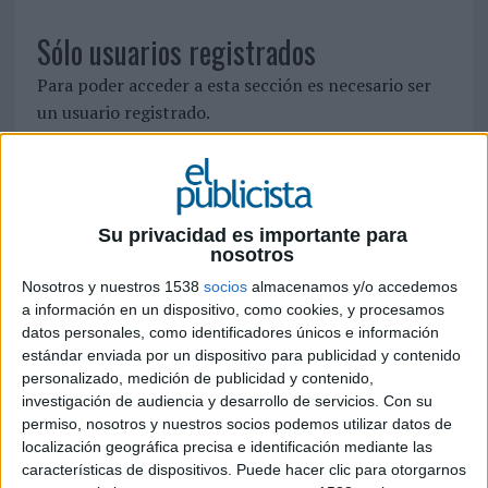
Sólo usuarios registrados
Para poder acceder a esta sección es necesario ser
un usuario registrado.
Si ya está registrado, identifíquese pinchando
aquí
Para registrarse como nuevo usuario pulse
aquí
Su privacidad es importante para
nosotros
Nosotros y nuestros 1538
socios
almacenamos y/o accedemos
SÍGUENOS EN FACEBOOK
a información en un dispositivo, como cookies, y procesamos
datos personales, como identificadores únicos e información
estándar enviada por un dispositivo para publicidad y contenido
personalizado, medición de publicidad y contenido,
investigación de audiencia y desarrollo de servicios.
Con su
permiso, nosotros y nuestros socios podemos utilizar datos de
localización geográfica precisa e identificación mediante las
características de dispositivos. Puede hacer clic para otorgarnos