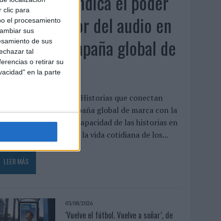
Audible reivindica el poder
 clic para
transformador del audio en
bo el procesamiento
cambiar sus
su nueva campaña global de
esamiento de sus
echazar tal
marca
erencias o retirar su
vacidad" en la parte
udible ha presentado ‘Historias que conectan
ontigo’, su nueva campaña global de marca con la
ue pone el foco en la capacidad de las historias en
udio para transformar la vida cotidiana de los...
LEER MÁS
03/08/2026
‘Vuelve el fútbol. Vuelve a soñar’, de