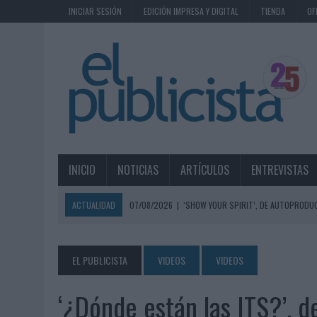
INICIAR SESIÓN
EDICIÓN IMPRESA Y DIGITAL
TIENDA
OF
INICIO
NOTICIAS
ARTÍCULOS
ENTREVISTAS
ACTUALIDAD
07/08/2026
|
‘SHOW YOUR SPIRIT’, DE AUTOPRODUC
07/08/2026
|
EL MÁLAGA CF CULMINA SU TRILOGÍA DE MARCA CON U
07/08/2026
|
MAHOU REIVINDICA EL RITUAL DE LA CAÑA EN EL DÍA IN
EL PUBLICISTA
VIDEOS
VIDEOS
07/08/2026
|
MG SPIRIT RELANZA SU MARCA CON UNA ESTRATEGIA 
‘¿Dónde están las ITS?’, d
07/08/2026
|
PATRÓN CONVIERTE EL NUEVO SINGLE DE ARÓN PIPER EN