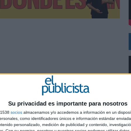
DE CHEIL SPAIN PARA SAMSUNG ELECTRONICS IBERIA
Su privacidad es importante para nosotros
nia Garay
s 1538
socios
almacenamos y/o accedemos a información en un disposit
sonales, como identificadores únicos e información estándar enviada 
0
ntenido personalizado, medición de publicidad y contenido, investigaci
os.
Con su permiso, nosotros y nuestros socios podemos utilizar datos 