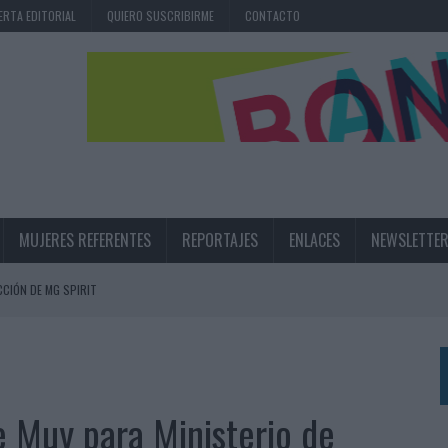
ERTA EDITORIAL
QUIERO SUSCRIBIRME
CONTACTO
MUJERES REFERENTES
REPORTAJES
ENLACES
NEWSLETTE
CIÓN DE MG SPIRIT
NA CAMPAÑA QUE CELEBRA SU REGRESO A PRIMERA DIVISIÓN
TERNACIONAL DE LA CERVEZA
360º CENTRADA EN EL ORIGEN BARCELONÉS
e Muy para Ministerio de
 UNA EXPERIENCIA DE MARCA EN IBIZA