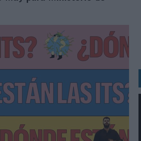
 LAS MARCAS
N IA
RÁ A PRUEBA LA CREATIVIDAD DE LAS MARCAS
N LA INFANCIA EN SU ESTRATEGIA
OS EN VERANO Y SUPERA AL MÓVIL COMO DISPOSITIVO MÁS UTILIZADO
OS ESPAÑOLES
IRECTORA COMERCIAL GLOBAL
BLE INSPIRADA EN CORNETTO, CALIPPO Y SOLERO
MAR EL PATRIMONIO HISTÓRICO EN ACTIVOS CULTURALES Y ECONÓMICOS
LA GESTIÓN DE SUS RELACIONES CON LOS MEDIOS
ARIO EN SU ÚLTIMA CAMPAÑA INTERNACIONAL
N DE MARCA A LARGO PLAZO Y LA MEDICIÓN SON DOS CARAS DE LA MISMA