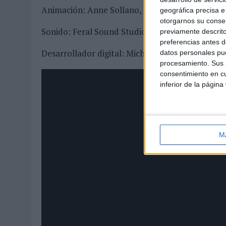
Animación: Anne Sollano, Kokotera
geográfica precisa e 
otorgarnos su conse
Sonido: Feral Sound Studio, Sudurgorri
previamente descrito
preferencias antes d
Desarrollador digital: Michele Stoico
datos personales pue
procesamiento. Sus p
consentimiento en cu
inferior de la página
M