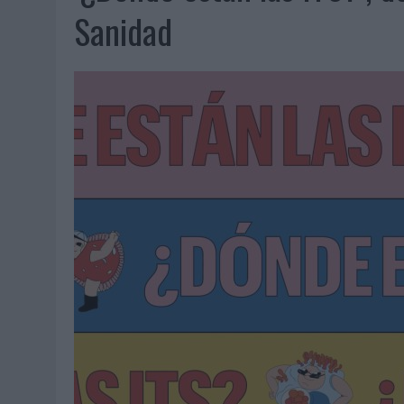
07/08/2026
|
EL VERANO PONE A PRUEBA LA ESTRATEGIA DIGITAL DE
Sanidad
07/08/2026
|
VUELING CONVIERTE LOS RECUERDOS EN SOUVENIRS CO
07/08/2026
|
CUANDO SE APAGUE EL SOL, EL ECLIPSE DE 2026 POND
06/08/2026
|
‘LA VUELTA’, DE FENOMENAL PARA MÁLAGA CF
06/08/2026
|
SIETE DE CADA DIEZ EMPRESAS ESPAÑOLAS NO INTEGRA
06/08/2026
|
LA TELEVISIÓN SIGUE LIDERANDO EL CONSUMO DE MEDI
06/08/2026
|
EL USO DE LA IA GENERATIVA ALCANZA YA AL 62% DE L
06/08/2026
|
SYSTEM1 NOMBRA A KIMBERLY BASTONI COMO NUEVA D
06/08/2026
|
FRIGO Y UNIQLO LANZAN UNA COLECCIÓN PERSONALIZA
06/08/2026
|
LA IA ESTÁ SUBIENDO EL LISTÓN DE LA CREATIVIDAD
05/08/2026
|
BEON WORLDWIDE LANZA RAÍZ URBANA PARA TRANSFOR
05/08/2026
|
FABRA COMUNICACIÓN INCORPORA A CASONÁ Y ASUME 
05/08/2026
|
LOPESAN HOTELS & RESORTS ACERCA EL PARAÍSO CAN
05/08/2026
|
LUIS ARQUILLOS (BURGO DE ARIAS): “LA CONSTRUCCIÓ