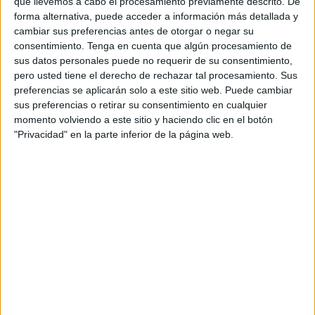
que llevemos a cabo el procesamiento previamente descrito. De
Executive producer: Neo Galceran Alastruey
forma alternativa, puede acceder a información más detallada y
cambiar sus preferencias antes de otorgar o negar su
consentimiento.
Tenga en cuenta que algún procesamiento de
Producer: Eugenio Heredia
sus datos personales puede no requerir de su consentimiento,
pero usted tiene el derecho de rechazar tal procesamiento. Sus
Production assistant: Oriol Ferré
preferencias se aplicarán solo a este sitio web. Puede cambiar
sus preferencias o retirar su consentimiento en cualquier
Directors es-tres: 1AD Uma Ferrer, 2AD Arnau
momento volviendo a este sitio y haciendo clic en el botón
Moreno
"Privacidad" en la parte inferior de la página web.
Director of photography: Adela Montolí
Focus puller: Pepe Baronet
1AC: Ines Molina
Video assistant: Jaume Roma
Gaffer: Simón Gracia
Spark: Mar Sales