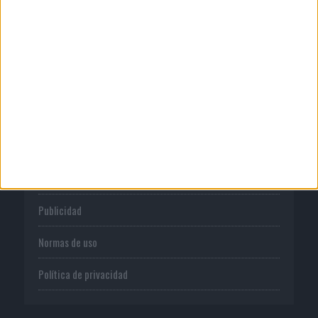
Anuario Socios para el Éxito 2026
CORPORATIVO
Quienes somos
Publicidad
Normas de uso
Política de privacidad