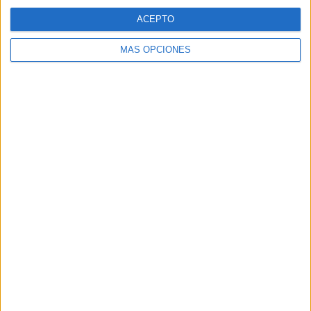
ACEPTO
SÍGUENOS EN FACEBOOK
MÁS OPCIONES
VÍDEO DESTACADO