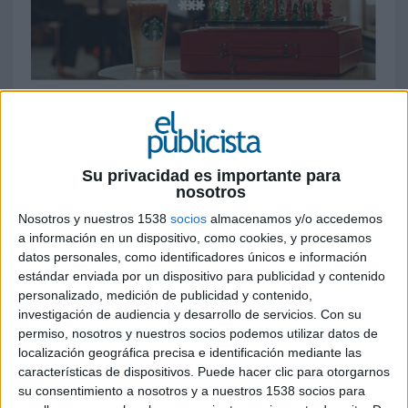
23 DE JUNIO DE 2026
FICHA TÉCNICA
Anunciante: Milfshakes & Starbucks
Su privacidad es importante para
nosotros
Agencia PR: Havas PR
Nosotros y nuestros 1538
socios
almacenamos y/o accedemos
a información en un dispositivo, como cookies, y procesamos
Production company: ASA
datos personales, como identificadores únicos e información
estándar enviada por un dispositivo para publicidad y contenido
Creative direction: MilfShakes & ASA
personalizado, medición de publicidad y contenido,
investigación de audiencia y desarrollo de servicios.
Con su
Strategy & creative director: Neo Galceran
permiso, nosotros y nuestros socios podemos utilizar datos de
Alastruey
localización geográfica precisa e identificación mediante las
características de dispositivos. Puede hacer clic para otorgarnos
Executive producer: Arnau Arias
su consentimiento a nosotros y a nuestros 1538 socios para