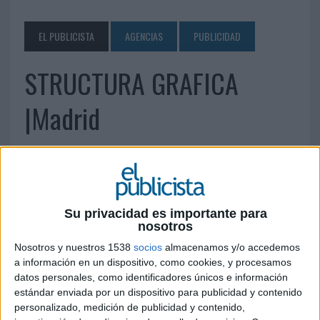
EL PUBLICISTA
AGENCIAS
PUBLICIDAD
STRUCTURA GRAFICA
|Madrid
13 DE MARZO DE 2013
Calle de Cáceres, 36 28045 Madrid Teléfono: 915
51 58 52 Fax: 914 677 248
Su privacidad es importante para
structura@structuragrafica.es
nosotros
www.structuragrafica.es
Nosotros y nuestros 1538
socios
almacenamos y/o accedemos
a información en un dispositivo, como cookies, y procesamos
IMPRIMIR
datos personales, como identificadores únicos e información
estándar enviada por un dispositivo para publicidad y contenido
personalizado, medición de publicidad y contenido,
TWEET