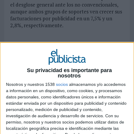
el desglose general ante los no convencionales,
aunque ambos grupos de soportes ven crecer sus
facturaciones por publicidad en un 7,5% y un
2,8%, respectivamente.
Los últimos datos de InfoAdex confirman,
oficialmente, lo que otras fuentes sectoriales y
estudios internos de El Publicista han venido
anunciando durante el inicio de 2016: que la
Su privacidad es importante para
inversión publicitaria en España mantiene el
nosotros
ritmo positivo y de crecimiento que está
Nosotros y nuestros 1538
socios
almacenamos y/o accedemos
experimentando desde el año 2013 y que en el
a información en un dispositivo, como cookies, y procesamos
ejercicio del año 2015 el negocio publicitario local
datos personales, como identificadores únicos e información
tomó algo de aire, alcanzando los 11.742,2
estándar enviada por un dispositivo para publicidad y contenido
millones de euros. Esta cifra supone un
personalizado, medición de publicidad y contenido,
incremento de casi un 5% respecto a los 11.211,2
investigación de audiencia y desarrollo de servicios.
Con su
millones de euros que registró el estudio de esta
permiso, nosotros y nuestros socios podemos utilizar datos de
empresa en el año 2014. Concretamente un 4,7%.
localización geográfica precisa e identificación mediante las