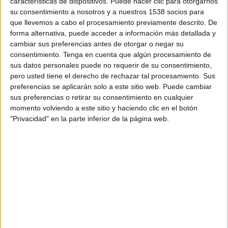
características de dispositivos. Puede hacer clic para otorgarnos
En este análisis tanto los medios convencionales
su consentimiento a nosotros y a nuestros 1538 socios para
como los no convencionales aumentan su
que llevemos a cabo el procesamiento previamente descrito. De
facturación por el concepto publicidad, pero no
forma alternativa, puede acceder a información más detallada y
cambiar sus preferencias antes de otorgar o negar su
en la misma manera. La tasa de crecimiento en
consentimiento.
Tenga en cuenta que algún procesamiento de
2015 de los convencionales ha sido del 7,5%,
sus datos personales puede no requerir de su consentimiento,
pasando de 4.665,9 millones de euros a los
pero usted tiene el derecho de rechazar tal procesamiento. Sus
5.016,7 millones de inversión en 2015, mientras
preferencias se aplicarán solo a este sitio web. Puede cambiar
que los no convencionales representaron en 2015
sus preferencias o retirar su consentimiento en cualquier
el 57,3% de la inversión total, con 6.725,5
momento volviendo a este sitio y haciendo clic en el botón
millones de euros invertidos en el ejercicio, cifra
"Privacidad" en la parte inferior de la página web.
un 2,8% superior que los 6.545,2 millones
registrados en el 2014. Este dato supone una
recuperación del 17,7% desde 2013.
Como consecuencia de estas variaciones el peso
de los medios convencionales sobre el total
mercado aumenta en 1,1 puntos respecto al año
anterior. Todos los medios de este grupo
presentan un incremento de sus cifras de negocio