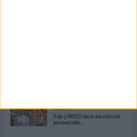
LEER MÁS
04/08/2026
Babaria y Maxibon son ‘el match
perfecto del verano’
05/08/2026
Fabra Comunicación incorpora a
Casoná y asume la gestión de ...
06/08/2026
Frigo y UNIQLO lanzan una colección
personalizable...