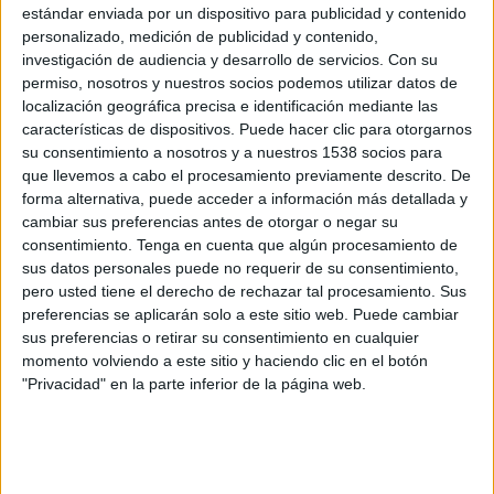
plasmada en anuncios que transmiten a la
estándar enviada por un dispositivo para publicidad y contenido
sociedad tanto optimismo e ilusión por disfrutar
personalizado, medición de publicidad y contenido,
investigación de audiencia y desarrollo de servicios.
Con su
de cada momento", afirma Luis Marques, head of
permiso, nosotros y nuestros socios podemos utilizar datos de
YouTube/Video Business.
localización geográfica precisa e identificación mediante las
características de dispositivos. Puede hacer clic para otorgarnos
1.
"No existe la felicidad, sino ser feliz cada
su consentimiento a nosotros y a nuestros 1538 socios para
día". Albert Espinosa, escritor.
Marca: BBVA
que llevemos a cabo el procesamiento previamente descrito. De
AprendemosJuntos. Agencia creativa:
Wink.
forma alternativa, puede acceder a información más detallada y
cambiar sus preferencias antes de otorgar o negar su
consentimiento.
Tenga en cuenta que algún procesamiento de
sus datos personales puede no requerir de su consentimiento,
pero usted tiene el derecho de rechazar tal procesamiento. Sus
preferencias se aplicarán solo a este sitio web. Puede cambiar
sus preferencias o retirar su consentimiento en cualquier
momento volviendo a este sitio y haciendo clic en el botón
"Privacidad" en la parte inferior de la página web.