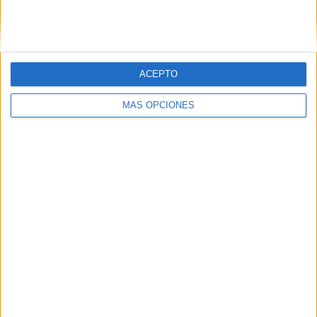
ACEPTO
IMPRIMIR
MÁS OPCIONES
TWEET
SHARE
SHARE
ENVIAR
PIN