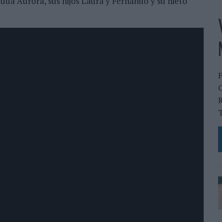
viuda Aurora, sus hijos Laura y Fernando y su nieto
C
R
T