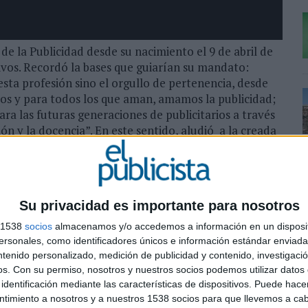
 de la Publicidad desde su nacimiento el 9 de abril de
ivos. Recordó la bases que guiarían su mandato:
esta profesión sino el orgullo de pertenencia, desde
dos y para todos los que aman, amamos la publicidad;
ara las futuras generaciones de publicitarios a través
ión y la docencia”. En este sentido, aludió a la creada
s libros escritos por Sergio Rodríguez, “Dónde van las
persuasores” y otro en preparación, con Enrique
cias de medios. Así como la presentación de otros,
én de varios acuerdos con la Universidad de Nebrija y
Su privacidad es importante para nosotros
comunicación para poner en marcha algunos proyectos,
, y divulgar las acciones que se realicen.
s 1538
socios
almacenamos y/o accedemos a información en un disposit
sonales, como identificadores únicos e información estándar enviada 
finalizó su intervención con palabras para Miguel
ntenido personalizado, medición de publicidad y contenido, investigaci
la Academia te lo agradece para siempre”.
os.
Con su permiso, nosotros y nuestros socios podemos utilizar datos 
identificación mediante las características de dispositivos. Puede hacer
ntimiento a nosotros y a nuestros 1538 socios para que llevemos a ca