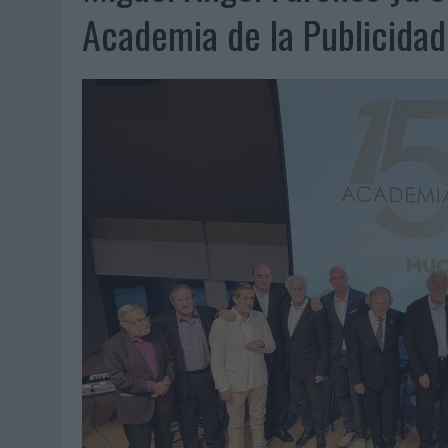
06/08/2026
|
LA IA ESTÁ SUBIENDO EL LISTÓN DE LA CREATIVIDAD
Academia de la Publicida
05/08/2026
|
BEON WORLDWIDE LANZA RAÍZ URBANA PARA TRANSFOR
05/08/2026
|
FABRA COMUNICACIÓN INCORPORA A CASONÁ Y ASUME 
05/08/2026
|
LOPESAN HOTELS & RESORTS ACERCA EL PARAÍSO CAN
05/08/2026
|
LUIS ARQUILLOS (BURGO DE ARIAS): “LA CONSTRUCCIÓ
MONEDA”
04/08/2026
|
‘EL PARAÍSO MÁS CERCA’, DE 22GRADOS PARA LOPESA
04/08/2026
|
‘LA ÚNICA CERVEZA DEL MUNDO QUE SE DISFRUTA DOS 
04/08/2026
|
‘EL FÚTBOL SIN LAS PERSONAS’, DE DENTSU CREATIVE
04/08/2026
|
CAPAZ, LA CERVEZA QUE CONVIERTE CADA BOTELLA EN
04/08/2026
|
BABARIA Y MAXIBON SON ‘EL MATCH PERFECTO DEL VE
04/08/2026
|
AUDIBLE REIVINDICA EL PODER TRANSFORMADOR DEL A
03/08/2026
|
‘VUELVE EL FÚTBOL. VUELVE A SOÑAR’, DE VML PARA MO
03/08/2026
|
MOVISTAR APELA A LA ILUSIÓN DE LAS AFICIONES PARA