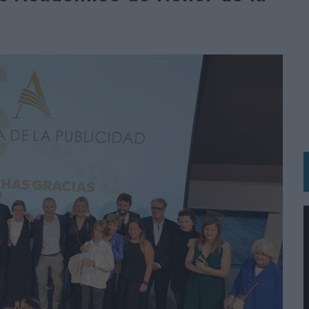
d
MAR EL PATRIMONIO HISTÓRICO EN ACTIVOS CULTURALES Y ECONÓMICOS
LA GESTIÓN DE SUS RELACIONES CON LOS MEDIOS
ARIO EN SU ÚLTIMA CAMPAÑA INTERNACIONAL
N DE MARCA A LARGO PLAZO Y LA MEDICIÓN SON DOS CARAS DE LA MISMA
N HOTELS & RESORTS
VECES’, DE INUSUALY PARA CERVEZA CAPAZ
 PARA ORANGE
 UNA OPORTUNIDAD DE INCLUSIÓN
RANO’
UDIO EN SU NUEVA CAMPAÑA GLOBAL DE MARCA
VISTAR
 EL REGRESO DEL FÚTBOL