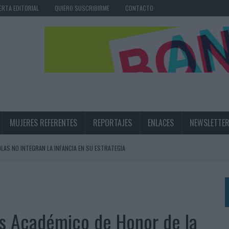
ERTA EDITORIAL
QUIERO SUSCRIBIRME
CONTACTO
MUJERES REFERENTES
REPORTAJES
ENLACES
NEWSLETTE
OLAS NO INTEGRAN LA INFANCIA EN SU ESTRATEGIA
,6% EN 2025, AUNQUE LOS MEDIOS CONTROLADOS MANTIENEN EL CRECIMIENTO
OS EN VERANO Y SUPERA AL MÓVIL COMO DISPOSITIVO MÁS UTILIZADO
OS ESPAÑOLES
IRECTORA COMERCIAL GLOBAL
es Académico de Honor de la
BLE INSPIRADA EN CORNETTO, CALIPPO Y SOLERO