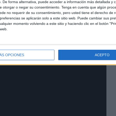
. De forma alternativa, puede acceder a información más detallada y 
e otorgar o negar su consentimiento.
Tenga en cuenta que algún proc
xplicó que “el jurado decidió que fuera designado
de no requerir de su consentimiento, pero usted tiene el derecho de r
a cuenta de la historia que rodeaba a que Miguel
referencias se aplicarán solo a este sitio web. Puede cambiar sus pref
 se merecía en años anteriores. Es incuestionable que
alquier momento volviendo a este sitio y haciendo clic en el botón "Pri
e creatividad mundial a la que nadie había llegado
 web.
si fuera nuestro Pau Gasol, jugando en los Chicago
ue haya llegado tan lejos no figurara entre los
ÁS OPCIONES
ACEPTO