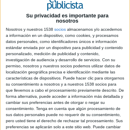
general creativo de Young 6 Rubicam:
“Todo cliente necesita ‘reenamorarse’
Su privacidad es importante para
de sus agencias”.
nosotros
Nosotros y nuestros 1538
socios
almacenamos y/o accedemos
12. Anunciantes
a información en un dispositivo, como cookies, y procesamos
 Caja Madrid apuesta por el mundo
datos personales, como identificadores únicos e información
online: la entidad posee una importante
estándar enviada por un dispositivo para publicidad y contenido
presencia virtual de sus servicios y
personalizado, medición de publicidad y contenido,
destina un gran porcentaje de
investigación de audiencia y desarrollo de servicios.
Con su
publicidad a esta materia.
permiso, nosotros y nuestros socios podemos utilizar datos de
localización geográfica precisa e identificación mediante las
características de dispositivos. Puede hacer clic para otorgarnos
14. Patrocinio deportivo
su consentimiento a nosotros y a nuestros 1538 socios para
 Las acciones publicitarias durante el
que llevemos a cabo el procesamiento previamente descrito. De
Eurobasket 2007: Un patrocinio de
forma alternativa, puede acceder a información más detallada y
altura.
cambiar sus preferencias antes de otorgar o negar su
 Los deportistas “marcan” al
consentimiento.
Tenga en cuenta que algún procesamiento de
consumidor.
sus datos personales puede no requerir de su consentimiento,
pero usted tiene el derecho de rechazar tal procesamiento. Sus
24. Especial revistas
preferencias se aplicarán solo a este sitio web. Puede cambiar