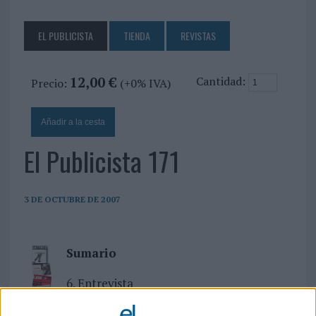
EL PUBLICISTA
TIENDA
REVISTAS
12,00 €
Cantidad:
Precio:
(+0% IVA)
El Publicista 171
3 DE OCTUBRE DE 2007
Sumario
6. Entrevista
 Entrevista a Belén Romero y Nicolás
Hollander, directora general y director