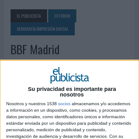
EL PUBLICISTA
EXTERIOR
SERIGRAFÍA/IMPRESIÓN DIGITAL
BBF Madrid
9 DE ABRIL DE 2007
Sector Foresta, 22 local 9 28760 Tres Cantos
(Madrid) Tel.: 91 229 88 81 Fax: 91 229 84 69
Su privacidad es importante para
nosotros
IMPRIMIR
Nosotros y nuestros 1538
socios
almacenamos y/o accedemos
a información en un dispositivo, como cookies, y procesamos
datos personales, como identificadores únicos e información
TWEET
estándar enviada por un dispositivo para publicidad y contenido
personalizado, medición de publicidad y contenido,
SHARE
investigación de audiencia y desarrollo de servicios.
Con su