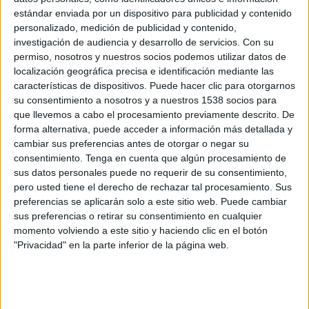
Labstore cuenta con un equipo de más de 70 profesionales experimentados en
estándar enviada por un dispositivo para publicidad y contenido
todas las disciplinas del
shopper marketing
(publicidad, comunicación,
shop
personalizado, medición de publicidad y contenido,
design
, imagen de marca, editorial
, packaging,
PLV dinámico, área de
investigación de audiencia y desarrollo de servicios.
Con su
influencia). En esta nueva etapa, Paco Grande estará al frente como director
permiso, nosotros y nuestros socios podemos utilizar datos de
general de Labstore junto
a José Luis Ruiz-Tapiador, responsable del
localización geográfica precisa e identificación mediante las
departamento de cuentas, y Daniel Pownall en el departamento creativo.
características de dispositivos. Puede hacer clic para otorgarnos
su consentimiento a nosotros y a nuestros 1538 socios para
que llevemos a cabo el procesamiento previamente descrito. De
Marcas como
Telefónica Movistar, Foster’s Hollywood, Halcón Viajes,
Blacberry,
forma alternativa, puede acceder a información más detallada y
GolT, G-Tech, Hoss Intropia
o
Fnac
ya venían confiando en Adstore sus
cambiar sus preferencias antes de otorgar o negar su
necesidades en materia de punto de venta. A ellas se han sumado ahora
Gas
consentimiento.
Tenga en cuenta que algún procesamiento de
Natural Fenosa
y
Eroski
en la nueva etapa.
sus datos personales puede no requerir de su consentimiento,
pero usted tiene el derecho de rechazar tal procesamiento. Sus
preferencias se aplicarán solo a este sitio web. Puede cambiar
sus preferencias o retirar su consentimiento en cualquier
momento volviendo a este sitio y haciendo clic en el botón
IMPRIMIR
"Privacidad" en la parte inferior de la página web.
TWEET
SHARE