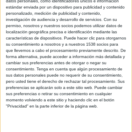
datos personales, como identificadores únicos e información
plan de acción para 2007. Dentro del plan se
estándar enviada por un dispositivo para publicidad y contenido
contemplan desde el desarrollo de sistemas de
personalizado, medición de publicidad y contenido,
incentivación, hasta la definición estratégica y
investigación de audiencia y desarrollo de servicios.
Con su
ejecución del plan de comunicación con el canal
permiso, nosotros y nuestros socios podemos utilizar datos de
localización geográfica precisa e identificación mediante las
de distribución.
características de dispositivos. Puede hacer clic para otorgarnos
su consentimiento a nosotros y a nuestros 1538 socios para
Este proyecto se une a los recientemente
que llevemos a cabo el procesamiento previamente descrito. De
conseguidos
por Uncommon para clientes como
forma alternativa, puede acceder a información más detallada y
Grupo Fiat, Iveco, Natuzzi y SAP.
cambiar sus preferencias antes de otorgar o negar su
consentimiento.
Tenga en cuenta que algún procesamiento de
Noticia relacionada
sus datos personales puede no requerir de su consentimiento,
pero usted tiene el derecho de rechazar tal procesamiento. Sus
preferencias se aplicarán solo a este sitio web. Puede cambiar
IMPRIMIR
sus preferencias o retirar su consentimiento en cualquier
momento volviendo a este sitio y haciendo clic en el botón
"Privacidad" en la parte inferior de la página web.
TWEET
SHARE