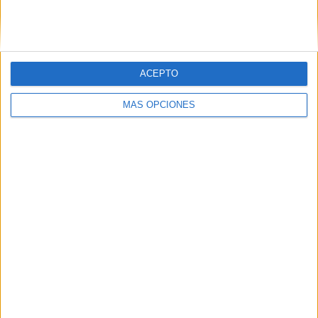
ACEPTO
MÁS OPCIONES
04/08/2026
‘El fútbol sin las personas’,
de Dentsu Creative para
Orange
FICHA TÉCNICA Anunciante: MasOrange Marca:
Orange Contacto cliente: Mariano Casares, Amagoia
Sologestoa, Loli Hernán, María Montaner, Mariola