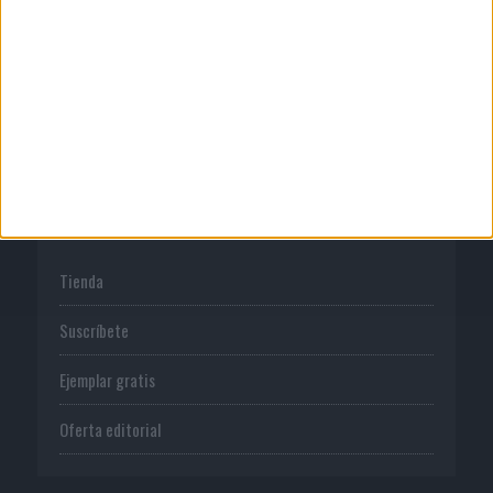
Normas de uso
Política de privacidad
PUBLICACIONES
Tienda
Suscríbete
Ejemplar gratis
Oferta editorial