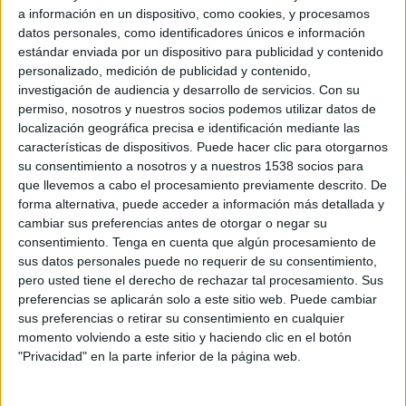
a información en un dispositivo, como cookies, y procesamos
datos personales, como identificadores únicos e información
estándar enviada por un dispositivo para publicidad y contenido
personalizado, medición de publicidad y contenido,
investigación de audiencia y desarrollo de servicios.
Con su
permiso, nosotros y nuestros socios podemos utilizar datos de
localización geográfica precisa e identificación mediante las
características de dispositivos. Puede hacer clic para otorgarnos
22 DE ENERO DE 2007
su consentimiento a nosotros y a nuestros 1538 socios para
que llevemos a cabo el procesamiento previamente descrito. De
La venta de Marketing Director a Antevenio
forma alternativa, puede acceder a información más detallada y
supuso la incorporación de su fundador Leo
cambiar sus preferencias antes de otorgar o negar su
Farache a la estructura de este grupo de
consentimiento.
Tenga en cuenta que algún procesamiento de
empresas especializado en publicidad, mailing y
sus datos personales puede no requerir de su consentimiento,
respuesta directa a través de medios digitales.
pero usted tiene el derecho de rechazar tal procesamiento. Sus
Posteriormente Joshua Novick, consejero
preferencias se aplicarán solo a este sitio web. Puede cambiar
delegado y fundador de Antevenio, ha decidido
sus preferencias o retirar su consentimiento en cualquier
incorporarlo a su comité de dirección integrado
momento volviendo a este sitio y haciendo clic en el botón
"Privacidad" en la parte inferior de la página web.
además por Pablo Pérez y Fernando Gárate.
Leo Farache dirigirá Marketing Director,
Antevenio Media y Direct y Antevenio