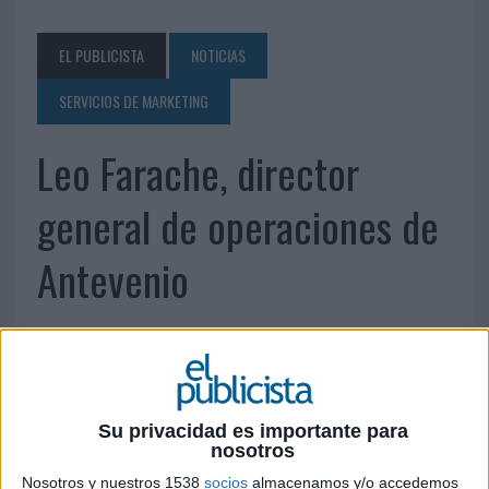
EL PUBLICISTA
NOTICIAS
SERVICIOS DE MARKETING
Leo Farache, director
general de operaciones de
Antevenio
Su privacidad es importante para
nosotros
Nosotros y nuestros 1538
socios
almacenamos y/o accedemos