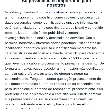
Su privacidad es importante para
nosotros
29 DE JUNIO DE 2026
Nosotros y nuestros 1538
socios
almacenamos y/o accedemos
a información en un dispositivo, como cookies, y procesamos
La plataforma permitirá a agencias y
datos personales, como identificadores únicos e información
anunciantes activar campañas segmentadas
estándar enviada por un dispositivo para publicidad y contenido
según los desplazamientos en transporte
personalizado, medición de publicidad y contenido,
público y la ubicación en tiempo real de los
investigación de audiencia y desarrollo de servicios.
Con su
usuarios
permiso, nosotros y nuestros socios podemos utilizar datos de
localización geográfica precisa e identificación mediante las
Moovit Ads ha iniciado su actividad en España y
características de dispositivos. Puede hacer clic para otorgarnos
Portugal con el lanzamiento de su plataforma
su consentimiento a nosotros y a nuestros 1538 socios para
publicitaria basada en datos de movilidad.
que llevemos a cabo el procesamiento previamente descrito. De
forma alternativa, puede acceder a información más detallada y
La propuesta permitirá a anunciantes y agencias
cambiar sus preferencias antes de otorgar o negar su
desarrollar campañas segmentadas a partir de la
consentimiento.
Tenga en cuenta que algún procesamiento de
sus datos personales puede no requerir de su consentimiento,
ubicación y los desplazamientos de los usuarios
pero usted tiene el derecho de rechazar tal procesamiento. Sus
de la aplicación de transporte público.
preferencias se aplicarán solo a este sitio web. Puede cambiar
sus preferencias o retirar su consentimiento en cualquier
La plataforma ofrece formatos display y nativos,
momento volviendo a este sitio y haciendo clic en el botón
así como herramientas de geolocalización que