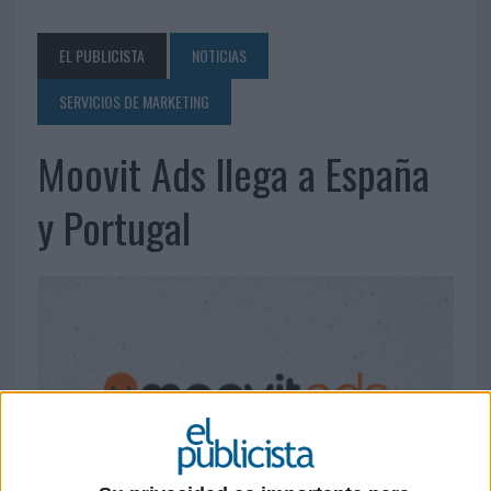
EL PUBLICISTA
NOTICIAS
SERVICIOS DE MARKETING
Moovit Ads llega a España
y Portugal