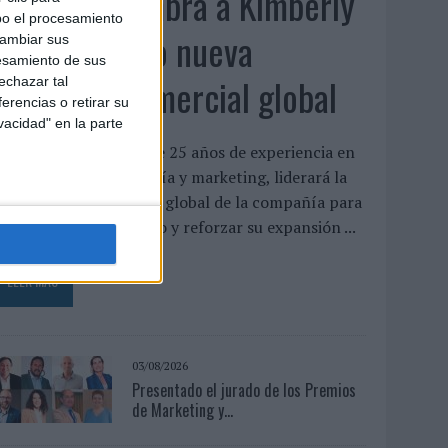
System1 nombra a Kimberly
bo el procesamiento
Bastoni como nueva
cambiar sus
esamiento de sus
directora comercial global
echazar tal
erencias o retirar su
vacidad" en la parte
a directiva, con más de 25 años de experiencia en
nvestigación, tecnología y marketing, liderará la
rganización comercial global de la compañía para
mpulsar su crecimiento y reforzar su expansión ...
LEER MÁS
03/08/2026
Presentado el jurado de los Premios
de Marketing y...