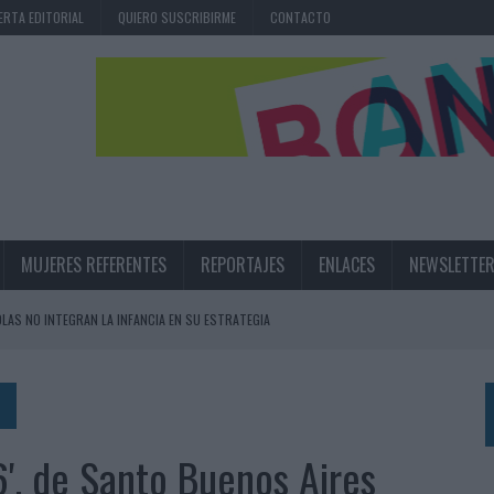
ERTA EDITORIAL
QUIERO SUSCRIBIRME
CONTACTO
MUJERES REFERENTES
REPORTAJES
ENLACES
NEWSLETTE
OLAS NO INTEGRAN LA INFANCIA EN SU ESTRATEGIA
UNQUE LOS MEDIOS CONTROLADOS MANTIENEN EL CRECIMIENTO
OS EN VERANO Y SUPERA AL MÓVIL COMO DISPOSITIVO MÁS UTILIZADO
OS ESPAÑOLES
6', de Santo Buenos Aires
IRECTORA COMERCIAL GLOBAL