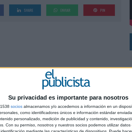
 EL REGRESO DEL FÚTBOL
SHARE
ENVIAR
PIN
Su privacidad es importante para nosotros
s 1538
socios
almacenamos y/o accedemos a información en un disposit
sonales, como identificadores únicos e información estándar enviada 
ntenido personalizado, medición de publicidad y contenido, investigaci
0
os.
Con su permiso, nosotros y nuestros socios podemos utilizar datos 
identificación mediante las características de dispositivos. Puede hacer