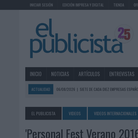
INICIAR SESIÓN
EDICIÓN IMPRESA Y DIGITAL
TIENDA
OF
INICIO
NOTICIAS
ARTÍCULOS
ENTREVISTAS
ACTUALIDAD
06/08/2026
|
SIETE DE CADA DIEZ EMPRESAS ESPAÑ
06/08/2026
|
EL MERCADO PUBLICITARIO CAE UN 2,6% EN 2025, A
06/08/2026
|
LA TELEVISIÓN SIGUE LIDERANDO EL CONSUMO DE MEDI
EL PUBLICISTA
VIDEOS
VIDEOS INTERNACIONALES
06/08/2026
|
EL USO DE LA IA GENERATIVA ALCANZA YA AL 62% DE L
'Personal Fest Verano 201
06/08/2026
|
SYSTEM1 NOMBRA A KIMBERLY BASTONI COMO NUEVA D