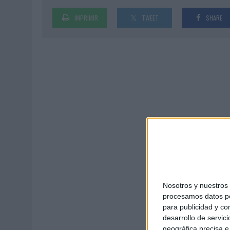
03/08/2026
|
MOVISTAR APELA A LA ILUSIÓN DE LAS AFICIONES PARA
IMPRIMIR
TWEET
SHARE
06/08/2026
|
‘LA VUELTA’, DE FENOMENAL PARA MÁLAGA CF
Nosotros y nuestro
procesamos datos per
para publicidad y co
desarrollo de servici
geográfica precisa e 