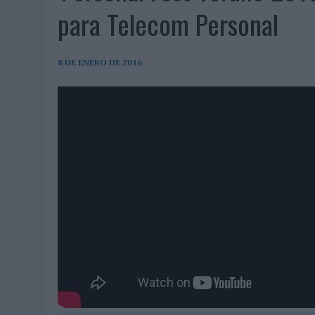
06/08/2026
|
FRIGO Y UNIQLO LANZAN UNA COLECCIÓN PERSONALIZA
para Telecom Personal
06/08/2026
|
LA IA ESTÁ SUBIENDO EL LISTÓN DE LA CREATIVIDAD
05/08/2026
|
BEON WORLDWIDE LANZA RAÍZ URBANA PARA TRANSFOR
8 DE ENERO DE 2016
05/08/2026
|
FABRA COMUNICACIÓN INCORPORA A CASONÁ Y ASUME 
05/08/2026
|
LOPESAN HOTELS & RESORTS ACERCA EL PARAÍSO CAN
05/08/2026
|
LUIS ARQUILLOS (BURGO DE ARIAS): “LA CONSTRUCCIÓ
MONEDA”
04/08/2026
|
‘EL PARAÍSO MÁS CERCA’, DE 22GRADOS PARA LOPESA
04/08/2026
|
‘LA ÚNICA CERVEZA DEL MUNDO QUE SE DISFRUTA DOS 
04/08/2026
|
‘EL FÚTBOL SIN LAS PERSONAS’, DE DENTSU CREATIVE
04/08/2026
|
CAPAZ, LA CERVEZA QUE CONVIERTE CADA BOTELLA EN
04/08/2026
|
BABARIA Y MAXIBON SON ‘EL MATCH PERFECTO DEL VE
04/08/2026
|
AUDIBLE REIVINDICA EL PODER TRANSFORMADOR DEL A
03/08/2026
|
‘VUELVE EL FÚTBOL. VUELVE A SOÑAR’, DE VML PARA MO