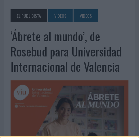
EL PUBLICISTA
VIDEOS
VIDEOS
‘Ábrete al mundo’, de
Rosebud para Universidad
Internacional de Valencia