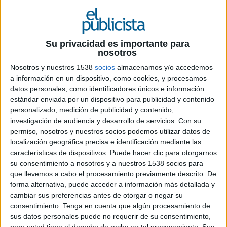
Su privacidad es importante para
nosotros
Nosotros y nuestros 1538
socios
almacenamos y/o accedemos
a información en un dispositivo, como cookies, y procesamos
datos personales, como identificadores únicos e información
estándar enviada por un dispositivo para publicidad y contenido
26 DE MAYO DE 2026
personalizado, medición de publicidad y contenido,
investigación de audiencia y desarrollo de servicios.
Con su
FICHA TÉCNICA
permiso, nosotros y nuestros socios podemos utilizar datos de
localización geográfica precisa e identificación mediante las
Anunciante: Universidad Internacional de
características de dispositivos. Puede hacer clic para otorgarnos
Valencia
su consentimiento a nosotros y a nuestros 1538 socios para
que llevemos a cabo el procesamiento previamente descrito. De
Contacto del cliente: Teresa Giner, Zulema
forma alternativa, puede acceder a información más detallada y
Muñoz, Sabrina Mariscal
cambiar sus preferencias antes de otorgar o negar su
consentimiento.
Tenga en cuenta que algún procesamiento de
Producto: Campaña de Marca
sus datos personales puede no requerir de su consentimiento,
pero usted tiene el derecho de rechazar tal procesamiento. Sus