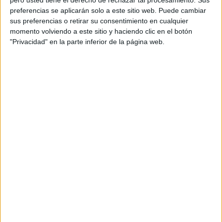
Agencia creativa: Rosebud
preferencias se aplicarán solo a este sitio web. Puede cambiar
sus preferencias o retirar su consentimiento en cualquier
Director estrategia: Santi Sánchez
momento volviendo a este sitio y haciendo clic en el botón
"Privacidad" en la parte inferior de la página web.
Director creativo ejecutivo: Pablo Lucas
Equipo creativo: Mar Arrieta, Fran Sanmartin
Dirección de arte: Fidel Cordón, Amparo
Domenech, Miguel Chordá
Equipo de cuentas: Majo Alonso, Ismael Ledesma
Productora: Montaña
Realizador/director: Blas Martí
Dirección de fotografía: Jesús Ponce
Postproducción imagen y sonido: SONO XL