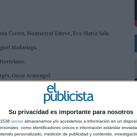
 EL REGRESO DEL FÚTBOL
egoña Corres, Montserrat Esteve, Eva-María Sala.
iguel Madariaga.
 Hortelano.
rgés, Oscar Armengol.
 Marta Garcia.
Su privacidad es importante para nosotros
s 1538
socios
almacenamos y/o accedemos a información en un disposit
0
sonales, como identificadores únicos e información estándar enviada 
ntenido personalizado, medición de publicidad y contenido, investigaci