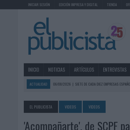
INICIAR SESIÓN
EDICIÓN IMPRESA Y DIGITAL
TIENDA
OF
INICIO
NOTICIAS
ARTÍCULOS
ENTREVISTAS
ACTUALIDAD
06/08/2026
|
SIETE DE CADA DIEZ EMPRESAS ESPAÑ
06/08/2026
|
EL MERCADO PUBLICITARIO CAE UN 2,6% EN 2025, A
06/08/2026
|
LA TELEVISIÓN SIGUE LIDERANDO EL CONSUMO DE MEDI
EL PUBLICISTA
VIDEOS
VIDEOS
06/08/2026
|
EL USO DE LA IA GENERATIVA ALCANZA YA AL 62% DE L
'Acompañarte', de SCPF p
06/08/2026
|
SYSTEM1 NOMBRA A KIMBERLY BASTONI COMO NUEVA D