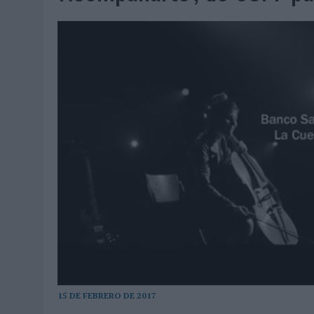
06/08/2026
|
FRIGO Y UNIQLO LANZAN UNA COLECCIÓN PERSONALIZA
06/08/2026
|
LA IA ESTÁ SUBIENDO EL LISTÓN DE LA CREATIVIDAD
05/08/2026
|
BEON WORLDWIDE LANZA RAÍZ URBANA PARA TRANSFOR
05/08/2026
|
FABRA COMUNICACIÓN INCORPORA A CASONÁ Y ASUME 
05/08/2026
|
LOPESAN HOTELS & RESORTS ACERCA EL PARAÍSO CAN
05/08/2026
|
LUIS ARQUILLOS (BURGO DE ARIAS): “LA CONSTRUCCIÓ
MONEDA”
04/08/2026
|
‘EL PARAÍSO MÁS CERCA’, DE 22GRADOS PARA LOPESA
04/08/2026
|
‘LA ÚNICA CERVEZA DEL MUNDO QUE SE DISFRUTA DOS 
04/08/2026
|
‘EL FÚTBOL SIN LAS PERSONAS’, DE DENTSU CREATIVE
04/08/2026
|
CAPAZ, LA CERVEZA QUE CONVIERTE CADA BOTELLA EN
04/08/2026
|
BABARIA Y MAXIBON SON ‘EL MATCH PERFECTO DEL VE
04/08/2026
|
AUDIBLE REIVINDICA EL PODER TRANSFORMADOR DEL A
15 DE FEBRERO DE 2017
03/08/2026
|
‘VUELVE EL FÚTBOL. VUELVE A SOÑAR’, DE VML PARA MO