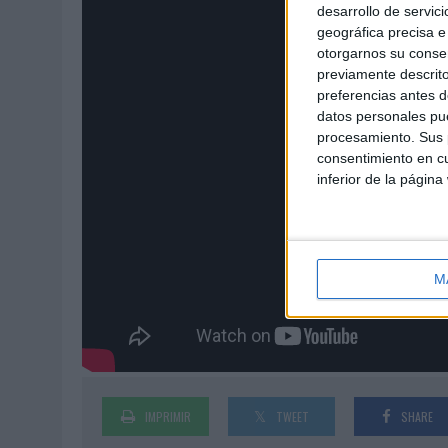
desarrollo de servici
geográfica precisa e 
otorgarnos su conse
previamente descrito
preferencias antes d
datos personales pue
procesamiento. Sus p
consentimiento en cu
inferior de la página
M
IMPRIMIR
TWEET
SHARE