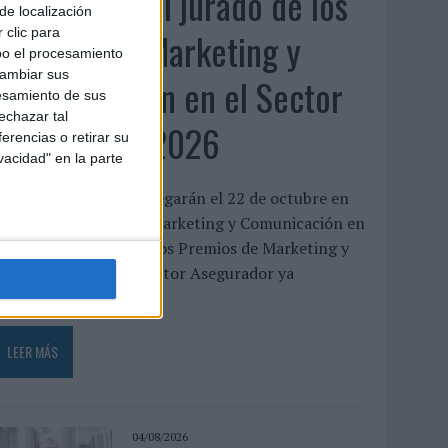
Presentado el jurado de los
de localización
Premios de Marketing y
 clic para
bo el procesamiento
cambiar sus
Comunicación en el Sector
esamiento de sus
echazar tal
Asegurador 2026
erencias o retirar su
vacidad" en la parte
os galardones se entregarán el 22 de octubre en
el XXII Encuentro de Marketing y Comunicación en
l Sector Asegurador Los Premios de Marketing y
Comunicación en el Sector Asegurador ya
uentan...
LEER MÁS
04/08/2026