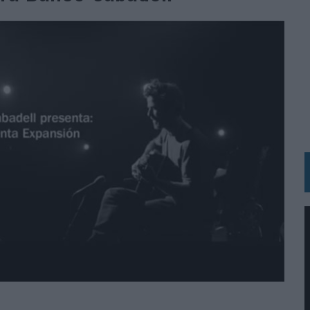
BLE INSPIRADA EN CORNETTO, CALIPPO Y SOLERO
MAR EL PATRIMONIO HISTÓRICO EN ACTIVOS CULTURALES Y ECONÓMICOS
LA GESTIÓN DE SUS RELACIONES CON LOS MEDIOS
ARIO EN SU ÚLTIMA CAMPAÑA INTERNACIONAL
N DE MARCA A LARGO PLAZO Y LA MEDICIÓN SON DOS CARAS DE LA MISMA
N HOTELS & RESORTS
VECES’, DE INUSUALY PARA CERVEZA CAPAZ
 PARA ORANGE
 UNA OPORTUNIDAD DE INCLUSIÓN
RANO’
UDIO EN SU NUEVA CAMPAÑA GLOBAL DE MARCA
VISTAR