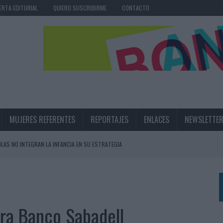
ERTA EDITORIAL
QUIERO SUSCRIBIRME
CONTACTO
MUJERES REFERENTES
REPORTAJES
ENLACES
NEWSLETTE
OLAS NO INTEGRAN LA INFANCIA EN SU ESTRATEGIA
UNQUE LOS MEDIOS CONTROLADOS MANTIENEN EL CRECIMIENTO
OS EN VERANO Y SUPERA AL MÓVIL COMO DISPOSITIVO MÁS UTILIZADO
OS ESPAÑOLES
ara Banco Sabadell
IRECTORA COMERCIAL GLOBAL