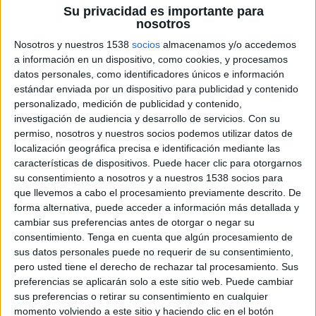
Su privacidad es importante para
nosotros
Nosotros y nuestros 1538
socios
almacenamos y/o accedemos
20 DE MARZO DE 2024
a información en un dispositivo, como cookies, y procesamos
datos personales, como identificadores únicos e información
Ficha técnica
estándar enviada por un dispositivo para publicidad y contenido
personalizado, medición de publicidad y contenido,
Anunciante: Ebro Foods
investigación de audiencia y desarrollo de servicios.
Con su
Marca: La Fallera
permiso, nosotros y nuestros socios podemos utilizar datos de
localización geográfica precisa e identificación mediante las
Contacto del cliente: Íñigo Aberasturi, Félix
características de dispositivos. Puede hacer clic para otorgarnos
Hernández, Claudia Martín
su consentimiento a nosotros y a nuestros 1538 socios para
Agencia: La Mujer Del Presidente
que llevemos a cabo el procesamiento previamente descrito. De
Directores creativos: Jose Maza, Nacho Capelo
forma alternativa, puede acceder a información más detallada y
Redactor: Carmela Echevarria, Jose Maza
cambiar sus preferencias antes de otorgar o negar su
Director De Arte: Javier Vicent, Silvia Vera, Nacho
consentimiento.
Tenga en cuenta que algún procesamiento de
Capelo
sus datos personales puede no requerir de su consentimiento,
Project Manager: Natalia Da Silva, Catalina
pero usted tiene el derecho de rechazar tal procesamiento. Sus
Cupelli
preferencias se aplicarán solo a este sitio web. Puede cambiar
Artista fallero: Ximo Esteve
sus preferencias o retirar su consentimiento en cualquier
momento volviendo a este sitio y haciendo clic en el botón
Productora: Vessmedia