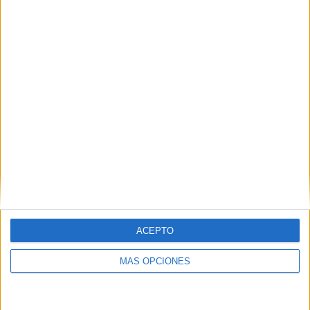
VÍDEO DESTACADO
ACEPTO
MÁS OPCIONES
ARTÍCULOS ALEATORIOS