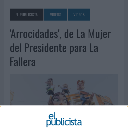
EL PUBLICISTA
VIDEOS
VIDEOS
'Arrocidades', de La Mujer
del Presidente para La
Fallera