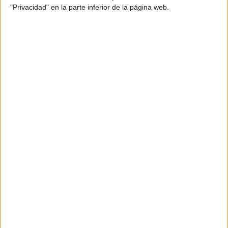
"Privacidad" en la parte inferior de la página web.
Director: Víctor Suñer
Director: Victor Suñer
Productor Ejecutivo: Jose F. Rodríguez
Piezas: Falla, Spot, Cuña, Medios Digitales
Título: Arrocidades