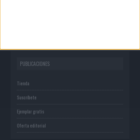
Publicidad
Normas de uso
Política de privacidad
PUBLICACIONES
Tienda
Suscríbete
Ejemplar gratis
Oferta editorial