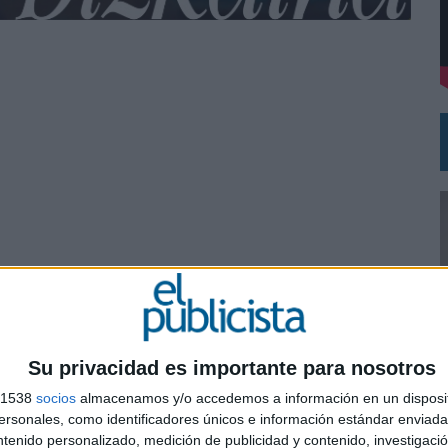
DE CHEIL SPAIN PARA SAMSUNG ELECTRONICS IBERIA
be, Maite Anasagasti
Su privacidad es importante para nosotros
s 1538
socios
almacenamos y/o accedemos a información en un disposit
0
sonales, como identificadores únicos e información estándar enviada 
ntenido personalizado, medición de publicidad y contenido, investigaci