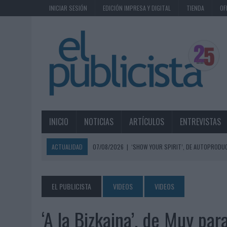
INICIAR SESIÓN
EDICIÓN IMPRESA Y DIGITAL
TIENDA
OF
INICIO
NOTICIAS
ARTÍCULOS
ENTREVISTAS
ACTUALIDAD
07/08/2026
|
‘SHOW YOUR SPIRIT’, DE AUTOPRODUC
07/08/2026
|
EL MÁLAGA CF CULMINA SU TRILOGÍA DE MARCA CON U
07/08/2026
|
MAHOU REIVINDICA EL RITUAL DE LA CAÑA EN EL DÍA IN
EL PUBLICISTA
VIDEOS
VIDEOS
07/08/2026
|
MG SPIRIT RELANZA SU MARCA CON UNA ESTRATEGIA 
‘A la Bizkaina’, de Muy par
07/08/2026
|
PATRÓN CONVIERTE EL NUEVO SINGLE DE ARÓN PIPER EN