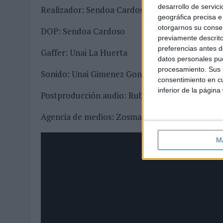
desarrollo de servici
Realizador: Sendoa Cardoso
geográfica precisa e 
otorgarnos su conse
DOP: Sendoa Cardoso
previamente descrito
preferencias antes d
Gaffer: Unai La Huerta
datos personales pue
procesamiento. Sus p
Sonido: Unai Gimenez Gonzalez
consentimiento en cu
inferior de la página
Postproducción audio: Rubén G. Mateos
Agencia de medios: Zosma Media
M