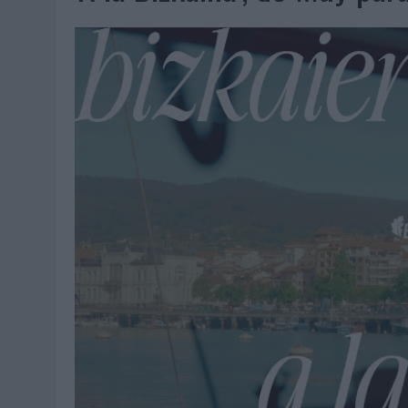
07/08/2026
|
EL VERANO PONE A PRUEBA LA ESTRATEGIA DIGITAL DE
07/08/2026
|
VUELING CONVIERTE LOS RECUERDOS EN SOUVENIRS CO
07/08/2026
|
CUANDO SE APAGUE EL SOL, EL ECLIPSE DE 2026 POND
06/08/2026
|
‘LA VUELTA’, DE FENOMENAL PARA MÁLAGA CF
06/08/2026
|
SIETE DE CADA DIEZ EMPRESAS ESPAÑOLAS NO INTEGRA
06/08/2026
|
LA TELEVISIÓN SIGUE LIDERANDO EL CONSUMO DE MEDI
06/08/2026
|
EL USO DE LA IA GENERATIVA ALCANZA YA AL 62% DE L
06/08/2026
|
SYSTEM1 NOMBRA A KIMBERLY BASTONI COMO NUEVA D
06/08/2026
|
FRIGO Y UNIQLO LANZAN UNA COLECCIÓN PERSONALIZA
06/08/2026
|
LA IA ESTÁ SUBIENDO EL LISTÓN DE LA CREATIVIDAD
05/08/2026
|
BEON WORLDWIDE LANZA RAÍZ URBANA PARA TRANSFOR
05/08/2026
|
FABRA COMUNICACIÓN INCORPORA A CASONÁ Y ASUME 
05/08/2026
|
LOPESAN HOTELS & RESORTS ACERCA EL PARAÍSO CAN
05/08/2026
|
LUIS ARQUILLOS (BURGO DE ARIAS): “LA CONSTRUCCIÓ