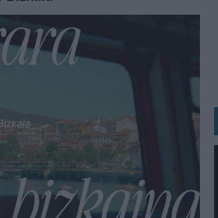
 LAS MARCAS
N IA
RÁ A PRUEBA LA CREATIVIDAD DE LAS MARCAS
N LA INFANCIA EN SU ESTRATEGIA
OS EN VERANO Y SUPERA AL MÓVIL COMO DISPOSITIVO MÁS UTILIZADO
OS ESPAÑOLES
IRECTORA COMERCIAL GLOBAL
BLE INSPIRADA EN CORNETTO, CALIPPO Y SOLERO
MAR EL PATRIMONIO HISTÓRICO EN ACTIVOS CULTURALES Y ECONÓMICOS
LA GESTIÓN DE SUS RELACIONES CON LOS MEDIOS
ARIO EN SU ÚLTIMA CAMPAÑA INTERNACIONAL
N DE MARCA A LARGO PLAZO Y LA MEDICIÓN SON DOS CARAS DE LA MISMA