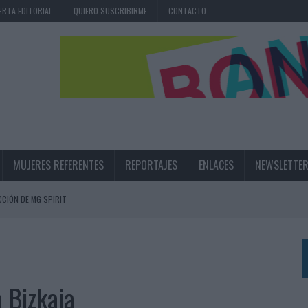
ERTA EDITORIAL
QUIERO SUSCRIBIRME
CONTACTO
MUJERES REFERENTES
REPORTAJES
ENLACES
NEWSLETTE
CIÓN DE MG SPIRIT
NA CAMPAÑA QUE CELEBRA SU REGRESO A PRIMERA DIVISIÓN
TERNACIONAL DE LA CERVEZA
360º CENTRADA EN EL ORIGEN BARCELONÉS
a Bizkaia
 UNA EXPERIENCIA DE MARCA EN IBIZA