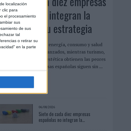
Siete de cada diez empresas
de localización
españolas no integran la
 clic para
bo el procesamiento
cambiar sus
infancia en su estrategia
esamiento de sus
echazar tal
erencias o retirar su
l estudio concluye que energía, consumo y salud
vacidad" en la parte
on los sectores más avanzados, mientras turismo,
ecnología y gaming o estética obtienen las peores
aloraciones Las empresas españolas siguen sin ...
LEER MÁS
06/08/2026
Siete de cada diez empresas
españolas no integran la...