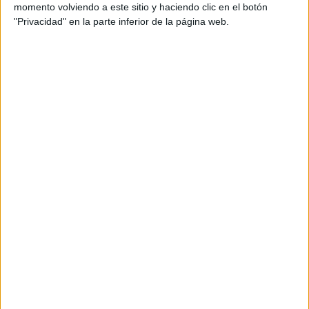
Director creativo: Carlos Velasco
momento volviendo a este sitio y haciendo clic en el botón
"Privacidad" en la parte inferior de la página web.
Foto fija: Victor Álvarez y Código 7
Dirección artística OFF: Patxi Monedero
Título: Comprar un móvil ya es historia