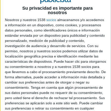
10 DE NOVIEMBRE DE 2022
Su privacidad es importante para
nosotros
Ficha técnica ‘Comprar un ´móvil ya es
Nosotros y nuestros 1538
socios
almacenamos y/o accedemos
hitoria’
a información en un dispositivo, como cookies, y procesamos
datos personales, como identificadores únicos e información
estándar enviada por un dispositivo para publicidad y contenido
personalizado, medición de publicidad y contenido,
Anunciante: Rentik
investigación de audiencia y desarrollo de servicios.
Con su
permiso, nosotros y nuestros socios podemos utilizar datos de
Contacto cliente: Eva López, Adrián Hernández,
localización geográfica precisa e identificación mediante las
Elena Zamorano, Marta Malo, Laura Gómez
características de dispositivos. Puede hacer clic para otorgarnos
su consentimiento a nosotros y a nuestros 1538 socios para
Agencia: NATEEVO
que llevemos a cabo el procesamiento previamente descrito. De
forma alternativa, puede acceder a información más detallada y
Productora: Kult Culture
cambiar sus preferencias antes de otorgar o negar su
consentimiento.
Tenga en cuenta que algún procesamiento de
Actor Principal: Pepín Tre
sus datos personales puede no requerir de su consentimiento,
pero usted tiene el derecho de rechazar tal procesamiento. Sus
Realizador: Roberto Castelli
preferencias se aplicarán solo a este sitio web. Puede cambiar
sus preferencias o retirar su consentimiento en cualquier