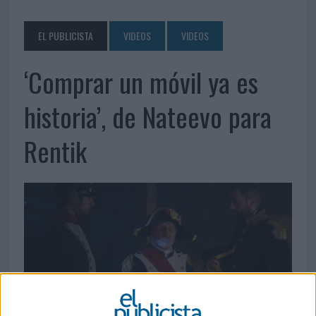
EL PUBLICISTA
VIDEOS
VIDEOS
‘Comprar un móvil ya es
historia’, de Nateevo para
Rentik