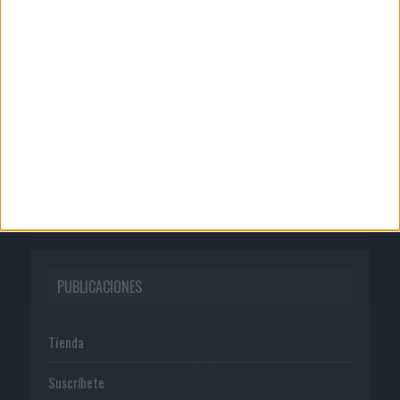
CORPORATIVO
Quienes somos
Publicidad
Normas de uso
Política de privacidad
PUBLICACIONES
Tienda
Suscríbete