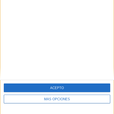
VÍDEO DESTACADO
ACEPTO
MÁS OPCIONES
ARTÍCULOS ALEATORIOS