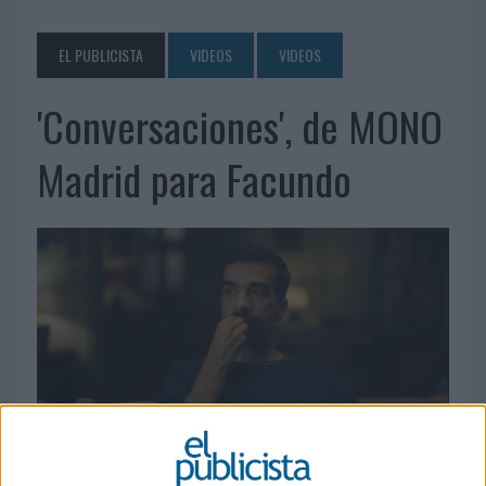
EL PUBLICISTA
VIDEOS
VIDEOS
'Conversaciones', de MONO
Madrid para Facundo
17 DE MAYO DE 2024