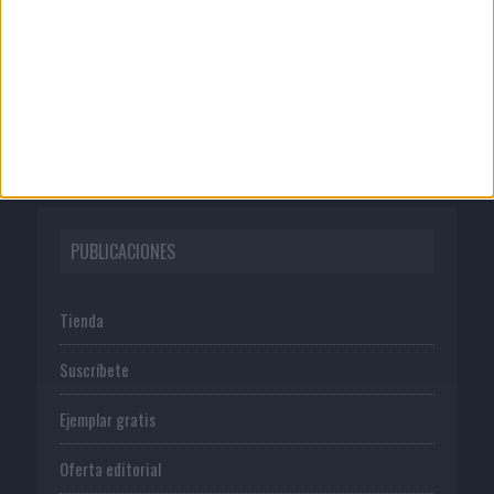
Publicidad
Normas de uso
Política de privacidad
PUBLICACIONES
Tienda
Suscríbete
Ejemplar gratis
Oferta editorial