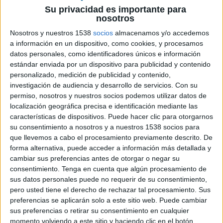
Su privacidad es importante para
Ficha técnica
nosotros
Nosotros y nuestros 1538
socios
almacenamos y/o accedemos
Anunciante: Facundo
a información en un dispositivo, como cookies, y procesamos
Sector: Alimentación y snacks
datos personales, como identificadores únicos e información
Campaña: CR CR
estándar enviada por un dispositivo para publicidad y contenido
Directora de Marketing Facundo: Ana Fernández
personalizado, medición de publicidad y contenido,
Equipo Marketing: Lucía Terol
investigación de audiencia y desarrollo de servicios.
Con su
Agencia creativa: MONO Madrid
permiso, nosotros y nuestros socios podemos utilizar datos de
Chief Creative Officer: Sito Morillo, Bitan Franco
localización geográfica precisa e identificación mediante las
características de dispositivos. Puede hacer clic para otorgarnos
Managing Director: Jorge Fesser
su consentimiento a nosotros y a nuestros 1538 socios para
Equipo Creativo: Esther Matas, Rocío Barrio
que llevemos a cabo el procesamiento previamente descrito. De
Directora de Cuentas: María Casado
forma alternativa, puede acceder a información más detallada y
Producer: Chapi Calvo
cambiar sus preferencias antes de otorgar o negar su
Productora: Garlic
consentimiento.
Tenga en cuenta que algún procesamiento de
Realizador: Dimonis (Lucas Cambiano y Alberto
sus datos personales puede no requerir de su consentimiento,
Van Stokklum)
pero usted tiene el derecho de rechazar tal procesamiento. Sus
Productor Ejecutivo: Álvaro Gorospe
preferencias se aplicarán solo a este sitio web. Puede cambiar
Producer: Silvia Argüello
sus preferencias o retirar su consentimiento en cualquier
Estudio de Sonido: La Panadería
momento volviendo a este sitio y haciendo clic en el botón