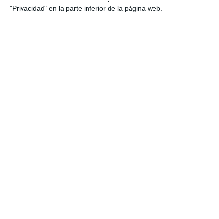
Agencia de medios: Havas.
"Privacidad" en la parte inferior de la página web.
Josep Tarragó, José Vicente Sancho, Marta Prieto,
María Ángeles Safont
Título: Conversaciones