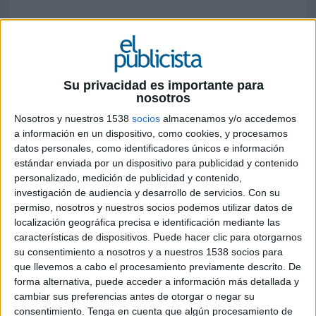
Ficha técnica ‘Crecer’
Su privacidad es importante para
Anunciante: Leche Pascual
nosotros
Contacto del cliente: Javier García de la Vega,
Nosotros y nuestros 1538
socios
almacenamos y/o accedemos
Javier Peña, Eulalia Ruiz de Bucesta, Paula
a información en un dispositivo, como cookies, y procesamos
Gómez, Cristina Fernández
datos personales, como identificadores únicos e información
estándar enviada por un dispositivo para publicidad y contenido
Agencia: El Ruso de Rocky
personalizado, medición de publicidad y contenido,
investigación de audiencia y desarrollo de servicios.
Con su
permiso, nosotros y nuestros socios podemos utilizar datos de
Dirección creativa ejecutiva: Lucas Paulino y
localización geográfica precisa e identificación mediante las
Ángel Torres
características de dispositivos. Puede hacer clic para otorgarnos
su consentimiento a nosotros y a nuestros 1538 socios para
Directora creativa: Ángela Pacheco
que llevemos a cabo el procesamiento previamente descrito. De
forma alternativa, puede acceder a información más detallada y
Equipo creativo: Álvaro Marugán, Alberto de
cambiar sus preferencias antes de otorgar o negar su
Santos y Pita Sagra
consentimiento.
Tenga en cuenta que algún procesamiento de