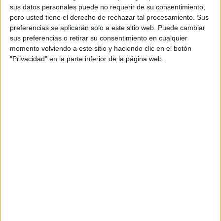
sus datos personales puede no requerir de su consentimiento,
Equipo de cuentas: Estefanía Gimeno, Izaskun
pero usted tiene el derecho de rechazar tal procesamiento. Sus
Arríen y Ana Tablado
preferencias se aplicarán solo a este sitio web. Puede cambiar
sus preferencias o retirar su consentimiento en cualquier
Directora de producción: María Iglesias
momento volviendo a este sitio y haciendo clic en el botón
"Privacidad" en la parte inferior de la página web.
Producer agencia: Carlos Lucas
Productora: Agosto
Realizadores: Cric
Director de fotografía: Cric
Productores ejecutivos: Belén Gayán y Toni
Moreno
Producer: Nerea Castillo
Ayudante de dirección: Edu Diéguez