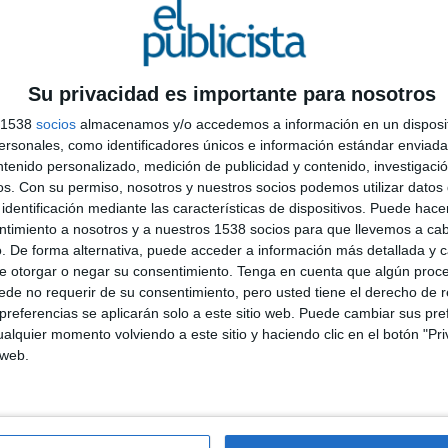
nez
Su privacidad es importante para nosotros
s 1538
socios
almacenamos y/o accedemos a información en un disposit
sonales, como identificadores únicos e información estándar enviada 
L
ntenido personalizado, medición de publicidad y contenido, investigaci
d
os.
Con su permiso, nosotros y nuestros socios podemos utilizar datos 
p
e Llama
identificación mediante las características de dispositivos. Puede hacer
e
ntimiento a nosotros y a nuestros 1538 socios para que llevemos a ca
tacha Martín & Elisabeth Almeda / Postpunk
. De forma alternativa, puede acceder a información más detallada y 
e otorgar o negar su consentimiento.
Tenga en cuenta que algún proc
de no requerir de su consentimiento, pero usted tiene el derecho de r
referencias se aplicarán solo a este sitio web. Puede cambiar sus pref
alquier momento volviendo a este sitio y haciendo clic en el botón "Pri
 web.