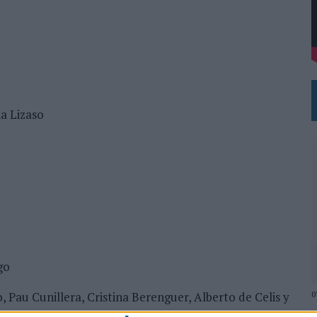
DE CHEIL SPAIN PARA SAMSUNG ELECTRONICS IBERIA
a Lizaso
go
0
 Pau Cunillera, Cristina Berenguer, Alberto de Celis y