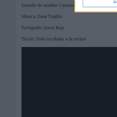
M
Estudio de sonido: Cannonball Sound
Música: Dani Trujillo
Fotógrafo: Davit Ruiz
Título: Dale un shake a la rutina