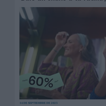
07/08/2026
|
EL VERANO PONE A PRUEBA LA ESTRATEGIA DIGITAL DE
07/08/2026
|
VUELING CONVIERTE LOS RECUERDOS EN SOUVENIRS CO
07/08/2026
|
CUANDO SE APAGUE EL SOL, EL ECLIPSE DE 2026 POND
06/08/2026
|
‘LA VUELTA’, DE FENOMENAL PARA MÁLAGA CF
06/08/2026
|
SIETE DE CADA DIEZ EMPRESAS ESPAÑOLAS NO INTEGRA
06/08/2026
|
LA TELEVISIÓN SIGUE LIDERANDO EL CONSUMO DE MEDI
06/08/2026
|
EL USO DE LA IA GENERATIVA ALCANZA YA AL 62% DE L
06/08/2026
|
SYSTEM1 NOMBRA A KIMBERLY BASTONI COMO NUEVA D
06/08/2026
|
FRIGO Y UNIQLO LANZAN UNA COLECCIÓN PERSONALIZA
06/08/2026
|
LA IA ESTÁ SUBIENDO EL LISTÓN DE LA CREATIVIDAD
05/08/2026
|
BEON WORLDWIDE LANZA RAÍZ URBANA PARA TRANSFOR
05/08/2026
|
FABRA COMUNICACIÓN INCORPORA A CASONÁ Y ASUME 
05/08/2026
|
LOPESAN HOTELS & RESORTS ACERCA EL PARAÍSO CAN
14 DE SEPTIEMBRE DE 2023
05/08/2026
|
LUIS ARQUILLOS (BURGO DE ARIAS): “LA CONSTRUCCIÓ