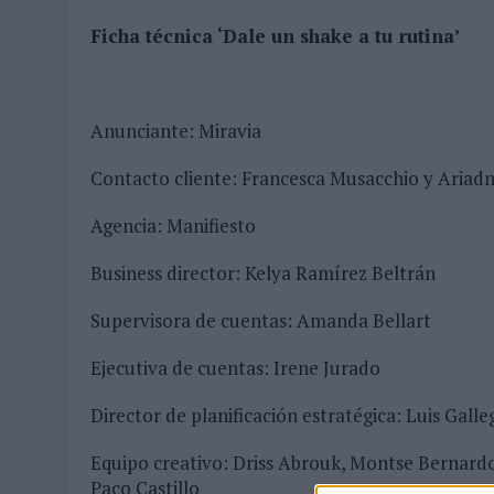
MONEDA”
Ficha técnica ‘Dale un shake a tu rutina’
07/08/2026
|
‘ALEXIA PUTELLAS X GALAXY Z FOLD8 – SIN LÍMITES’, 
Anunciante: Miravia
Contacto cliente: Francesca Musacchio y Ariadn
Agencia: Manifiesto
Business director: Kelya Ramírez Beltrán
Supervisora de cuentas: Amanda Bellart
Ejecutiva de cuentas: Irene Jurado
Director de planificación estratégica: Luis Galle
Equipo creativo: Driss Abrouk, Montse Bernardo,
Paco Castillo