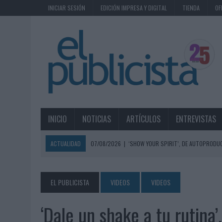
INICIAR SESIÓN
EDICIÓN IMPRESA Y DIGITAL
TIENDA
OF
INICIO
NOTICIAS
ARTÍCULOS
ENTREVISTAS
ACTUALIDAD
07/08/2026
|
‘SHOW YOUR SPIRIT’, DE AUTOPRODUC
07/08/2026
|
EL MÁLAGA CF CULMINA SU TRILOGÍA DE MARCA CON U
07/08/2026
|
MAHOU REIVINDICA EL RITUAL DE LA CAÑA EN EL DÍA IN
EL PUBLICISTA
VIDEOS
VIDEOS
07/08/2026
|
MG SPIRIT RELANZA SU MARCA CON UNA ESTRATEGIA 
‘Dale un shake a tu rutina’
07/08/2026
|
PATRÓN CONVIERTE EL NUEVO SINGLE DE ARÓN PIPER EN