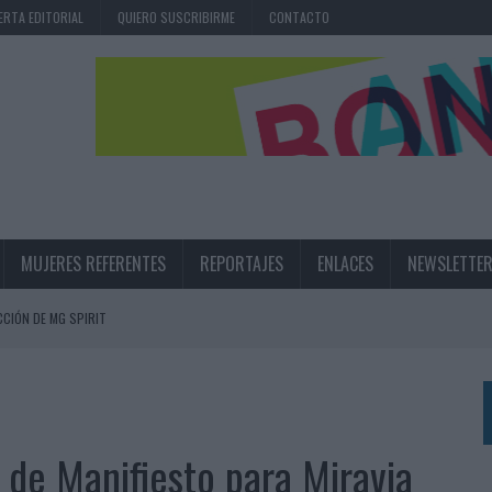
ERTA EDITORIAL
QUIERO SUSCRIBIRME
CONTACTO
MUJERES REFERENTES
REPORTAJES
ENLACES
NEWSLETTE
CIÓN DE MG SPIRIT
NA CAMPAÑA QUE CELEBRA SU REGRESO A PRIMERA DIVISIÓN
TERNACIONAL DE LA CERVEZA
360º CENTRADA EN EL ORIGEN BARCELONÉS
, de Manifiesto para Miravia
 UNA EXPERIENCIA DE MARCA EN IBIZA