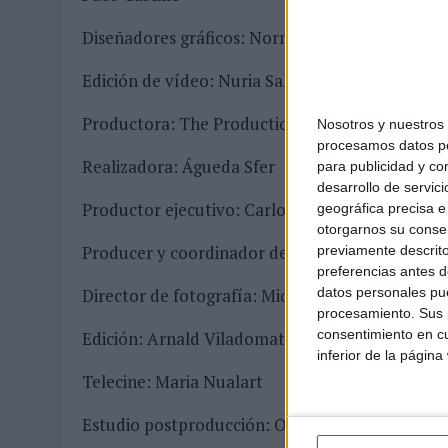
Diseñadores gráficos: Norman Pons y Julio Gár
Edición de vídeo: Nuria Salgado
Productora: The Production Club
Nosotros y nuestro
procesamos datos per
Realizadora: Águeda Sfer
para publicidad y co
desarrollo de servici
Productor ejecutivo: Carlos Vidal-Ribas & Jorg
geográfica precisa e 
otorgarnos su conse
Producer y coordinador de postproducción: Na
previamente descrito
preferencias antes d
datos personales pue
Director de fotografía: Miquel Prohens
procesamiento. Sus p
consentimiento en cu
Edición: Arnald Viladomat
inferior de la página
Telecine: Maria Nualart
Estudio postproducción: Only Postproduction