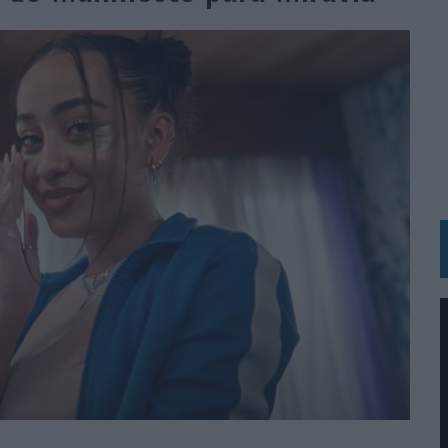
 LAS MARCAS
N IA
RÁ A PRUEBA LA CREATIVIDAD DE LAS MARCAS
N LA INFANCIA EN SU ESTRATEGIA
OS EN VERANO Y SUPERA AL MÓVIL COMO DISPOSITIVO MÁS UTILIZADO
OS ESPAÑOLES
IRECTORA COMERCIAL GLOBAL
BLE INSPIRADA EN CORNETTO, CALIPPO Y SOLERO
MAR EL PATRIMONIO HISTÓRICO EN ACTIVOS CULTURALES Y ECONÓMICOS
LA GESTIÓN DE SUS RELACIONES CON LOS MEDIOS
ARIO EN SU ÚLTIMA CAMPAÑA INTERNACIONAL
N DE MARCA A LARGO PLAZO Y LA MEDICIÓN SON DOS CARAS DE LA MISMA