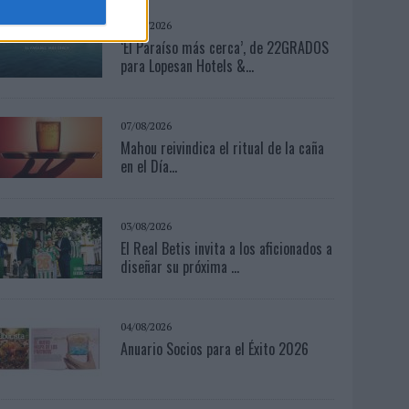
04/08/2026
‘El Paraíso más cerca’, de 22GRADOS
para Lopesan Hotels &...
07/08/2026
Mahou reivindica el ritual de la caña
en el Día...
03/08/2026
El Real Betis invita a los aficionados a
diseñar su próxima ...
04/08/2026
Anuario Socios para el Éxito 2026