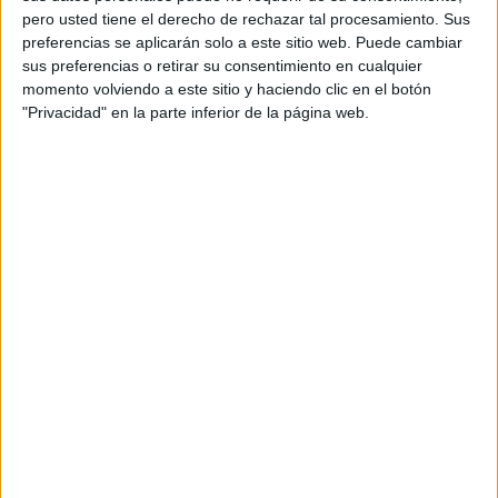
pero usted tiene el derecho de rechazar tal procesamiento. Sus
preferencias se aplicarán solo a este sitio web. Puede cambiar
Productora: Contrario
sus preferencias o retirar su consentimiento en cualquier
momento volviendo a este sitio y haciendo clic en el botón
Director: ORO
"Privacidad" en la parte inferior de la página web.
Prod. eject.: Rafa Reboll
Producer: Celia Alonso
DOP: Alberto León
Fotógrafa: Laia Benavides
Postproductor: Diego Carcoba
Montador: Guillermo Fernández
Colorista: Xavi Santolaya
Postproducción: Mcnulty