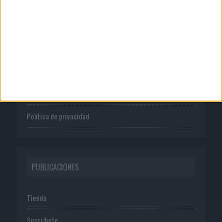
CORPORATIVO
Quienes somos
Publicidad
Normas de uso
Política de privacidad
PUBLICACIONES
Tienda
Suscríbete