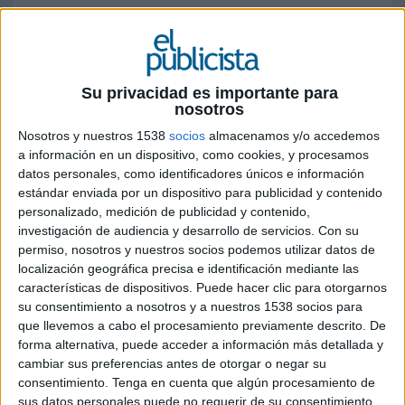
FICHA TÉCNICA
Marca: Nestea
Su privacidad es importante para
nosotros
Agencia creativa: Mono
Nosotros y nuestros 1538
socios
almacenamos y/o accedemos
CCO: Bitan Franco, Sito Morillo
a información en un dispositivo, como cookies, y procesamos
datos personales, como identificadores únicos e información
CEO: Jorge Fesser
estándar enviada por un dispositivo para publicidad y contenido
personalizado, medición de publicidad y contenido,
Directora de servicios al cliente: Aitziber
investigación de audiencia y desarrollo de servicios.
Con su
Izurrategui
permiso, nosotros y nuestros socios podemos utilizar datos de
localización geográfica precisa e identificación mediante las
Head of art: Marta Taboada
características de dispositivos. Puede hacer clic para otorgarnos
su consentimiento a nosotros y a nuestros 1538 socios para
Equipo creativo: Javier Ribas, René Macone
que llevemos a cabo el procesamiento previamente descrito. De
forma alternativa, puede acceder a información más detallada y
Planner estratégico: David Rodriguez
cambiar sus preferencias antes de otorgar o negar su
consentimiento.
Tenga en cuenta que algún procesamiento de
Producer: Freelance For
sus datos personales puede no requerir de su consentimiento,