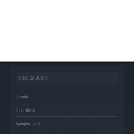
Quienes somos
Publicidad
Normas de uso
Política de privacidad
PUBLICACIONES
Tienda
Suscríbete
Ejemplar gratis