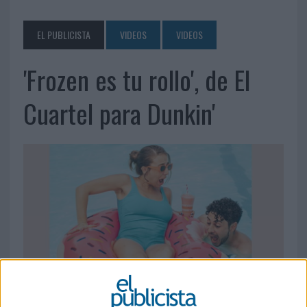
EL PUBLICISTA
VIDEOS
VIDEOS
'Frozen es tu rollo', de El
Cuartel para Dunkin'
24 DE JULIO DE 2023