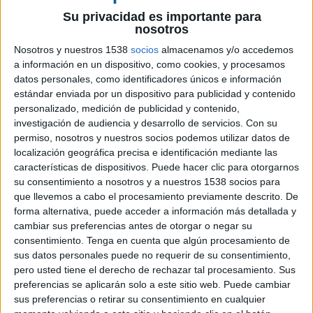
Su privacidad es importante para
Ficha técnica 'Frozen es tu rollo'
nosotros
Nosotros y nuestros 1538
socios
almacenamos y/o accedemos
Agencia: El Cuartel
a información en un dispositivo, como cookies, y procesamos
Anunciante: Dunkin’
datos personales, como identificadores únicos e información
CEO & CMO de Dunkin’ España: Karina Castillo
estándar enviada por un dispositivo para publicidad y contenido
Responsable de marketing de Dunkin’ España:
personalizado, medición de publicidad y contenido,
Ariadna Burgos
investigación de audiencia y desarrollo de servicios.
Con su
Producto / Servicio: Campaña Frozen es tu rollo
permiso, nosotros y nuestros socios podemos utilizar datos de
Marca: Dunkin’
localización geográfica precisa e identificación mediante las
características de dispositivos. Puede hacer clic para otorgarnos
Sector: Restauración
su consentimiento a nosotros y a nuestros 1538 socios para
Director creativo: Luis Ortiz
que llevemos a cabo el procesamiento previamente descrito. De
Director senior de arte: Juanka Campos
forma alternativa, puede acceder a información más detallada y
Director de arte: Ismael Pineda y Cristina García
cambiar sus preferencias antes de otorgar o negar su
Copy: Beatriz Torres
consentimiento.
Tenga en cuenta que algún procesamiento de
Social media: Cristina Salinas y Borja Pérez
sus datos personales puede no requerir de su consentimiento,
Producer: Auxi Estrada
pero usted tiene el derecho de rechazar tal procesamiento. Sus
Equipo de cuentas: Sandra Pérez, Andrea León
preferencias se aplicarán solo a este sitio web. Puede cambiar
Pieza: Carteles (Frozen genérico, Nuevas
sus preferencias o retirar su consentimiento en cualquier