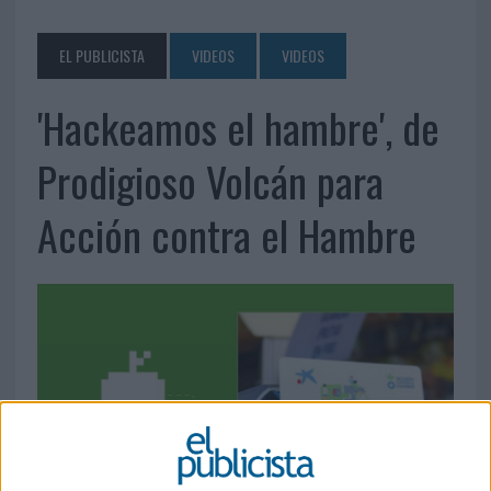
EL PUBLICISTA
VIDEOS
VIDEOS
'Hackeamos el hambre', de
Prodigioso Volcán para
Acción contra el Hambre