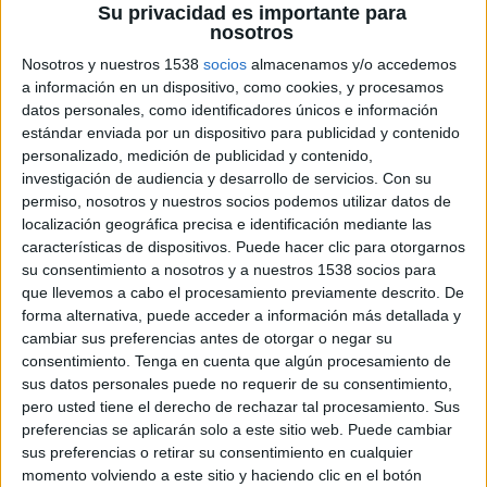
Su privacidad es importante para
nosotros
Nosotros y nuestros 1538
socios
almacenamos y/o accedemos
11 DE DICIEMBRE DE 2023
a información en un dispositivo, como cookies, y procesamos
datos personales, como identificadores únicos e información
Ficha técnica:
estándar enviada por un dispositivo para publicidad y contenido
personalizado, medición de publicidad y contenido,
investigación de audiencia y desarrollo de servicios.
Con su
Anunciante: Acción contra el Hambre
permiso, nosotros y nuestros socios podemos utilizar datos de
Campaña: Inseguridad alimentaria en España
localización geográfica precisa e identificación mediante las
Agencia encargada: Prodigioso Volcán
características de dispositivos. Puede hacer clic para otorgarnos
Directora de clientes: Arantza Coullaut
su consentimiento a nosotros y a nuestros 1538 socios para
Jefe de proyecto/ gestión de la campaña: Inés
que llevemos a cabo el procesamiento previamente descrito. De
Anaya
forma alternativa, puede acceder a información más detallada y
Directores creativos: Ricardo Llavador y Quique
cambiar sus preferencias antes de otorgar o negar su
Herrero
consentimiento.
Tenga en cuenta que algún procesamiento de
Equipo Creativo: Pablo Paracuellos y David
sus datos personales puede no requerir de su consentimiento,
pero usted tiene el derecho de rechazar tal procesamiento. Sus
García
preferencias se aplicarán solo a este sitio web. Puede cambiar
Equipo Diseño: Paula Herrera y Alejandra
sus preferencias o retirar su consentimiento en cualquier
Angosto
momento volviendo a este sitio y haciendo clic en el botón
RRSS: John Niclós y Álvaro Domínguez