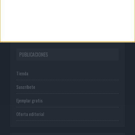
Normas de uso
Política de privacidad
PUBLICACIONES
Tienda
Suscríbete
Ejemplar gratis
Oferta editorial