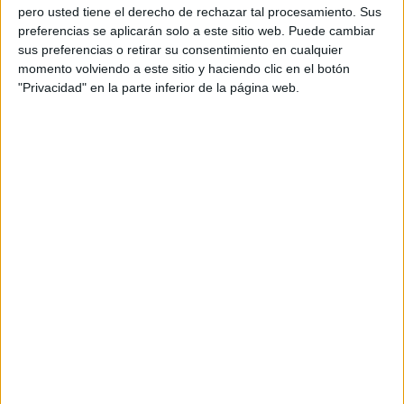
pero usted tiene el derecho de rechazar tal procesamiento. Sus
Dirección de arte: Iñaki Huegun
preferencias se aplicarán solo a este sitio web. Puede cambiar
sus preferencias o retirar su consentimiento en cualquier
Redactor: Unai Martínez de Sosa
momento volviendo a este sitio y haciendo clic en el botón
"Privacidad" en la parte inferior de la página web.
Dirección de servicios al cliente: Javier Villalba
Dirección de cuentas: Eva María Poyato
Dirección de producción: Natxo Escobar
Prompting, VFX y Edición: Basquescout, Xabier
Eizagirre y Asier Mendoza
Motion: Eneko Fernández
Música y diseño sonoro: Dani Venegas
Sonorización: Mediavox Estudio
Agencia de medios: Gestión de Medios