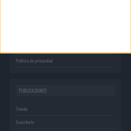
CORPORATIVO
Quienes somos
Publicidad
Normas de uso
Política de privacidad
PUBLICACIONES
Tienda
Suscríbete