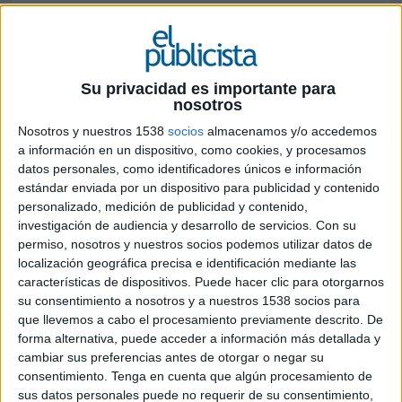
FICHA TÉCNICA
Anunciante: Tecnalia
Su privacidad es importante para
nosotros
Marca: Tecnalia
Nosotros y nuestros 1538
socios
almacenamos y/o accedemos
Sector: otros sectores
a información en un dispositivo, como cookies, y procesamos
datos personales, como identificadores únicos e información
Producto: Centro de I+D+ i y desarrollo
estándar enviada por un dispositivo para publicidad y contenido
tecnológico
personalizado, medición de publicidad y contenido,
investigación de audiencia y desarrollo de servicios.
Con su
Contacto cliente: Agustín J. Sáenz, Erika Ibáñez,
permiso, nosotros y nuestros socios podemos utilizar datos de
localización geográfica precisa e identificación mediante las
Arantza Lozano
características de dispositivos. Puede hacer clic para otorgarnos
su consentimiento a nosotros y a nuestros 1538 socios para
Agencia: Dimensión
que llevemos a cabo el procesamiento previamente descrito. De
forma alternativa, puede acceder a información más detallada y
Dirección general creativa: Guille Viglione
cambiar sus preferencias antes de otorgar o negar su
consentimiento.
Tenga en cuenta que algún procesamiento de
Dirección creativa: Paco Cabrera
sus datos personales puede no requerir de su consentimiento,