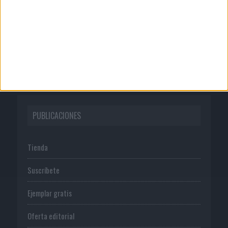
Publicidad
Normas de uso
Política de privacidad
PUBLICACIONES
Tienda
Suscríbete
Ejemplar gratis
Oferta editorial