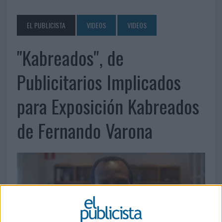
EL PUBLICISTA
VIDEOS
VIDEOS
"Kabreados", de
Publicitarios Implicados
para Exposición Kabreados
de Fernando Varona