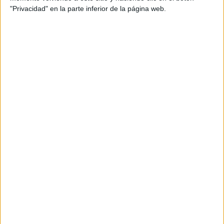
Ferrer, Iratxe Beuve
"Privacidad" en la parte inferior de la página web.
Pieza : anuncio cines 40"
Agencia de medios: Medialog