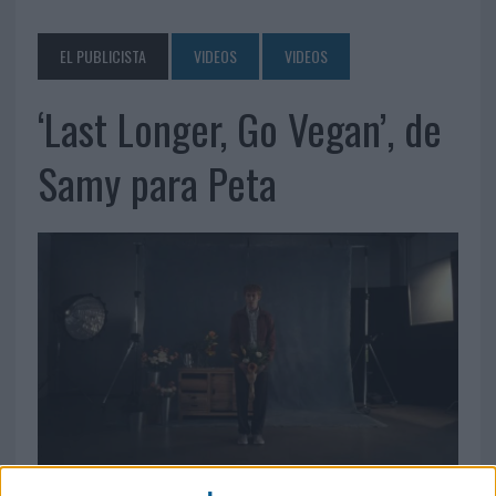
EL PUBLICISTA
VIDEOS
VIDEOS
‘Last Longer, Go Vegan’, de
Samy para Peta
25 DE JUNIO DE 2026