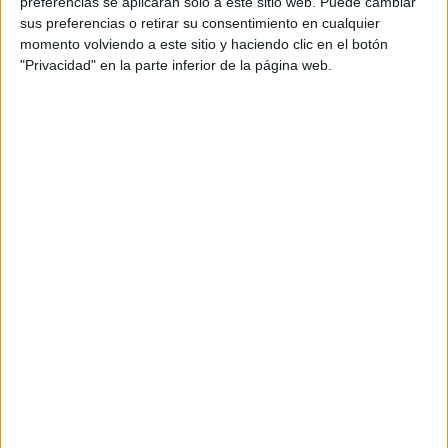
preferencias se aplicarán solo a este sitio web. Puede cambiar
Dirección de cuentas: Santiago Lucero
sus preferencias o retirar su consentimiento en cualquier
momento volviendo a este sitio y haciendo clic en el botón
Estrategia: Santiago Lucero, Julia Kaiser
"Privacidad" en la parte inferior de la página web.
Productora: Contrario
Director: Victor Aguilar Zipi
Productor ejecutivo: Pablo Heras
Director de fotografía: Carlos Rodil
Sonido: Martín Jimenez
Estilista: Oscar Güimarei