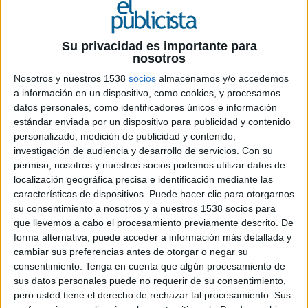
FICHA TÉCNICA
Su privacidad es importante para
Anunciante: Peta
nosotros
Nosotros y nuestros 1538
socios
almacenamos y/o accedemos
Campaña: Boner Hider
a información en un dispositivo, como cookies, y procesamos
datos personales, como identificadores únicos e información
Contacto cliente: Mimi Bekhechi
estándar enviada por un dispositivo para publicidad y contenido
personalizado, medición de publicidad y contenido,
Agencia: Samy
investigación de audiencia y desarrollo de servicios.
Con su
permiso, nosotros y nuestros socios podemos utilizar datos de
País: UK Global
localización geográfica precisa e identificación mediante las
características de dispositivos. Puede hacer clic para otorgarnos
CCO: Santiago Lucero
su consentimiento a nosotros y a nuestros 1538 socios para
que llevemos a cabo el procesamiento previamente descrito. De
Creative director: Mariano Duhalde
forma alternativa, puede acceder a información más detallada y
cambiar sus preferencias antes de otorgar o negar su
Redactor: Nicolas Larroquet
consentimiento.
Tenga en cuenta que algún procesamiento de
sus datos personales puede no requerir de su consentimiento,
Director de arte: Adrian Rey
pero usted tiene el derecho de rechazar tal procesamiento. Sus