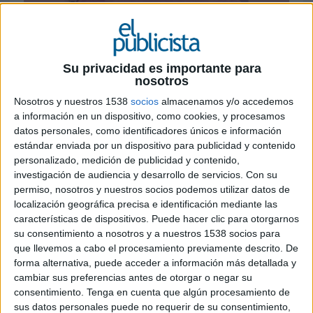
2 DE JULIO DE 2026
FICHA TÉCNICA
Su privacidad es importante para
nosotros
Anunciante: Vaseline
Nosotros y nuestros 1538
socios
almacenamos y/o accedemos
a información en un dispositivo, como cookies, y procesamos
Contacto de cliente: Andrea Campos (Category
datos personales, como identificadores únicos e información
Marketing & Trade Lead) y Paula Aymerich
estándar enviada por un dispositivo para publicidad y contenido
(Spain PC CSP & Brand Ex Jr)
personalizado, medición de publicidad y contenido,
investigación de audiencia y desarrollo de servicios.
Con su
Agencia: Ogilvy
permiso, nosotros y nuestros socios podemos utilizar datos de
localización geográfica precisa e identificación mediante las
Director creativo: Pelayo Delavega
características de dispositivos. Puede hacer clic para otorgarnos
su consentimiento a nosotros y a nuestros 1538 socios para
Equipo creativo: Sheila Soria, Juan Carlos Boyer y
que llevemos a cabo el procesamiento previamente descrito. De
Manuel Oliva
forma alternativa, puede acceder a información más detallada y
cambiar sus preferencias antes de otorgar o negar su
Chief PR & influence officer spain: Elvis Santos
consentimiento.
Tenga en cuenta que algún procesamiento de
sus datos personales puede no requerir de su consentimiento,