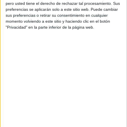
Business partner & head of beauty PR & head of
pero usted tiene el derecho de rechazar tal procesamiento. Sus
influence: Rocío Bustamante
preferencias se aplicarán solo a este sitio web. Puede cambiar
sus preferencias o retirar su consentimiento en cualquier
Directora de grupo de cuentas: Patricia Rojo
momento volviendo a este sitio y haciendo clic en el botón
"Privacidad" en la parte inferior de la página web.
Supervisora de cuentas: Mónica Pelaez
Ejecutiva de cuentas: Elene Mendiola y Blanca
Serrano
Influencer strategist: Paloma Medrano
Redes sociales: Laura Yebenes, Paula Padín y
María Campos
PR y comunicación: Christian Martínez y Paula
García-Ajofrín
Producción: Equipo Ogilvy
Fotografía: Antonio Espinosa