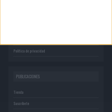
CORPORATIVO
Quienes somos
Publicidad
Normas de uso
Política de privacidad
PUBLICACIONES
Tienda
Suscríbete